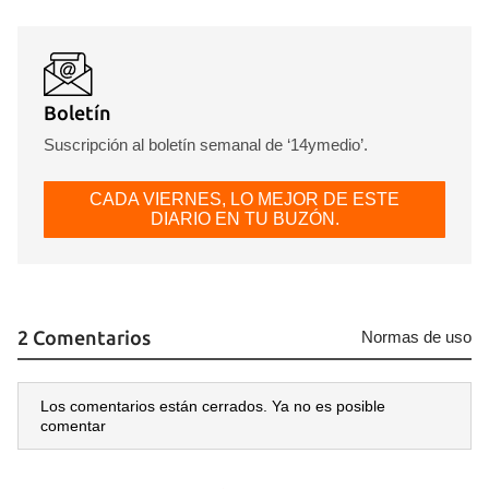
Guardar como favorito
Boletín
Suscripción al boletín semanal de ‘14ymedio’.
Para poder guardar como favorito, primero has de
iniciar sesión con tu cuenta de 14ymedio.
CADA VIERNES, LO MEJOR DE ESTE
DIARIO EN TU BUZÓN.
INICIAR SESIÓN
CANCELAR
2 Comentarios
Normas de uso
Los comentarios están cerrados. Ya no es posible
comentar