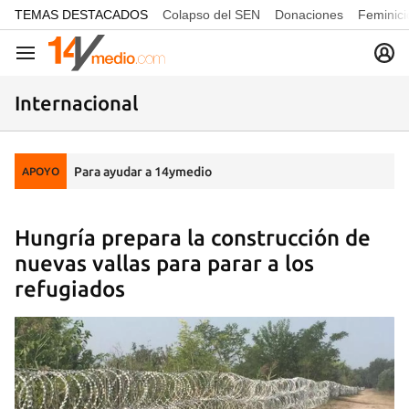
common.go-to-content
TEMAS DESTACADOS
Colapso del SEN
Donaciones
Feminici
Navegación
Internacional
Para ayudar a 14ymedio
APOYO
Hungría prepara la construcción de
nuevas vallas para parar a los
refugiados