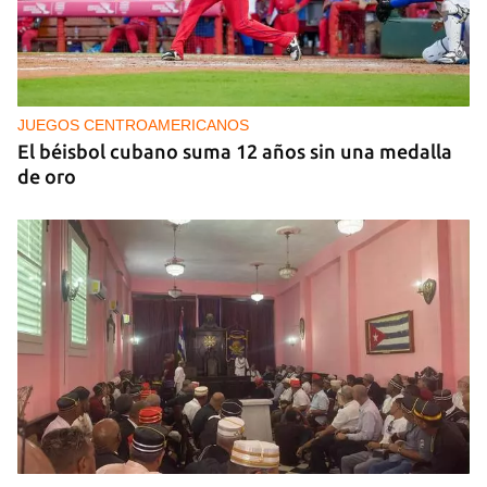
NICARAGUA
EE UU propone a la OEA convocar a los
cancilleres para "tomar medidas" contra las
decisiones de Ortega
JUEGOS CENTROAMERICANOS
El béisbol cubano suma 12 años sin una medalla
de oro