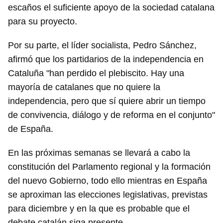
escaños el suficiente apoyo de la sociedad catalana
para su proyecto.
Por su parte, el líder socialista, Pedro Sánchez,
afirmó que los partidarios de la independencia en
Cataluña "han perdido el plebiscito. Hay una
mayoría de catalanes que no quiere la
independencia, pero que sí quiere abrir un tiempo
de convivencia, diálogo y de reforma en el conjunto"
de España.
En las próximas semanas se llevará a cabo la
Guardar como favorito
constitución del Parlamento regional y la formación
Para poder guardar como favorito, primero has de
del nuevo Gobierno, todo ello mientras en España
iniciar sesión con tu cuenta de 14ymedio.
se aproximan las elecciones legislativas, previstas
INICIAR SESIÓN
CANCELAR
para diciembre y en la que es probable que el
debate catalán siga presente.