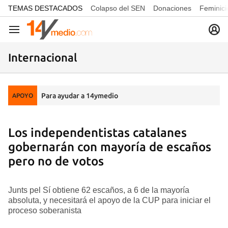
common.go-to-content
TEMAS DESTACADOS
Colapso del SEN
Donaciones
Feminici
Navegación
Internacional
Para ayudar a 14ymedio
APOYO
Los independentistas catalanes
gobernarán con mayoría de escaños
pero no de votos
Junts pel Sí obtiene 62 escaños, a 6 de la mayoría
absoluta, y necesitará el apoyo de la CUP para iniciar el
proceso soberanista