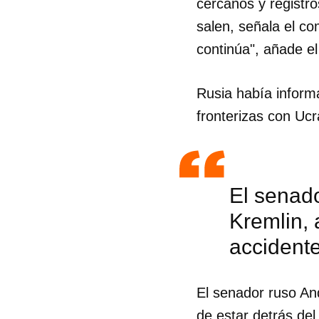
cercanos y registro
salen, señala el co
continúa", añade e
Rusia había inform
fronterizas con Ucr
El senado
Kremlin, 
accident
Guar
El senador ruso An
Para
cuen
de estar detrás del