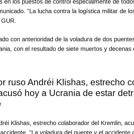
s en los puestos de control especialmente de todo
municado. "La lucha contra la logística militar de 
l GUR.
ado con anterioridad de la voladura de dos puente
ania, con el resultado de siete muertos y decenas 
r ruso Andréi Klishas, estrecho c
acusó hoy a Ucrania de estar detr
e
dar como favorito
dréi Klishas, estrecho colaborador del Kremlin, ac
 poder guardar como favorito, primero has de iniciar sesión con
ta de 14ymedio.
 accidente. "La voladura del puente y el accidente 