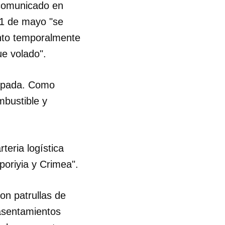
n comunicado en
 31 de mayo "se
ento temporalmente
ue volado".
cupada. Como
mbustible y
eria logística
poriyia y Crimea".
con patrullas de
 asentamientos