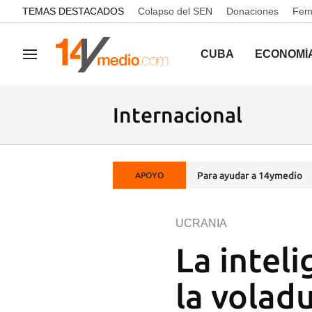
common.go-to-content
TEMAS DESTACADOS
Colapso del SEN
Donaciones
Femi
CUBA
ECONOMÍ
Navegación
Internacional
Para ayudar a 14ymedio
APOYO
UCRANIA
La intel
la voladu