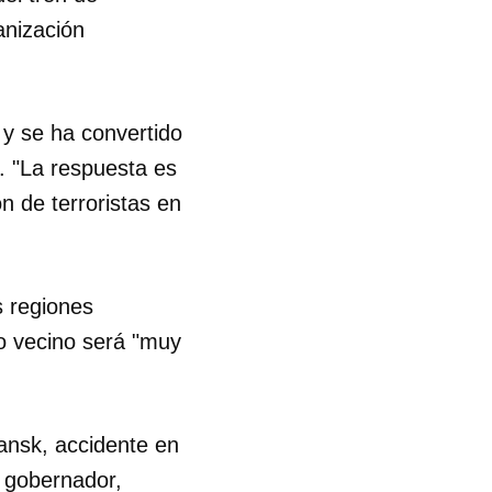
anización
R
y se ha convertido
". "La respuesta es
n de terroristas en
s regiones
mo vecino será "muy
ansk, accidente en
l gobernador,