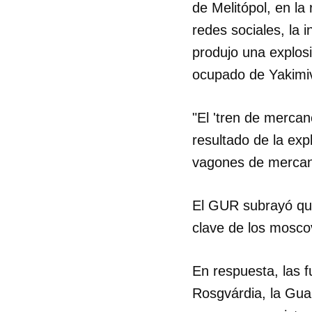
de Melitópol, en la
redes sociales, la 
produjo una explos
ocupado de Yakimivk
"El 'tren de merca
resultado de la exp
vagones de mercanc
El GUR subrayó que
clave de los moscov
En respuesta, las f
Rosgvárdia, la Guar