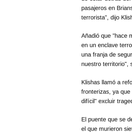
pasajeros en Brians
terrorista", dijo Kl
Añadió que "hace m
en un enclave terror
una franja de segur
nuestro territorio",
Klishas llamó a refo
fronterizas, ya que
difícil" excluir tra
El puente que se d
el que murieron si