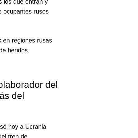
s los que entran y
los ocupantes rusos
s en regiones rusas
de heridos.
olaborador del
ás del
usó hoy a Ucrania
 tu
del tren de