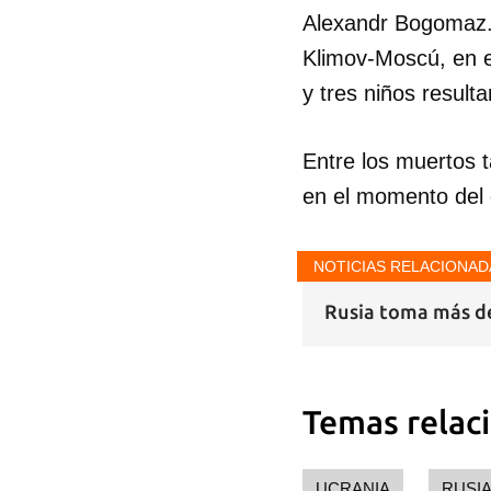
Alexandr Bogomaz. "
Klimov-Moscú, en e
y tres niños result
Entre los muertos 
en el momento del 
NOTICIAS RELACIONAD
Rusia toma más d
Temas relac
UCRANIA
RUSI