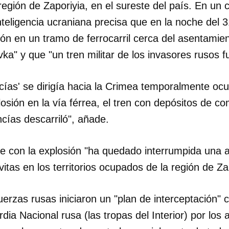
 región de Zaporiyia, en el sureste del país. En u
inteligencia ucraniana precisa que en la noche del
ión en un tramo de ferrocarril cerca del asentami
a" y que "un tren militar de los invasores rusos f
ncías' se dirigía hacia la Crimea temporalmente o
losión en la vía férrea, el tren con depósitos de co
ías descarriló", añade.
 con la explosión "ha quedado interrumpida una art
itas en los territorios ocupados de la región de Za
uerzas rusas iniciaron un "plan de interceptación" 
dia Nacional rusa (las tropas del Interior) por los