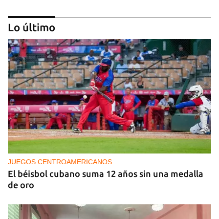
Lo último
NICARAGUA
EE UU propone a la OEA convocar a los
cancilleres para "tomar medidas" contra las
decisiones de Ortega
JUEGOS CENTROAMERICANOS
El béisbol cubano suma 12 años sin una medalla
de oro