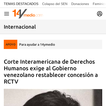
common.go-to-content
TEMAS DESTACADOS
Colapso del SEN
Donaciones
Feminici
Navegación
Internacional
Para ayudar a 14ymedio
APOYO
Corte Interamericana de Derechos
Humanos exige al Gobierno
venezolano restablecer concesión a
RCTV