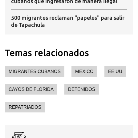
cubanos que ingresaron de manera ilegal
500 migrantes reclaman "papeles" para salir
de Tapachula
Guardar como favorito
Para poder guardar como favorito, primero has de
Temas relacionados
iniciar sesión con tu cuenta de 14ymedio.
INICIAR SESIÓN
CANCELAR
MIGRANTES CUBANOS
MÉXICO
EE UU
CAYOS DE FLORIDA
DETENIDOS
REPATRIADOS