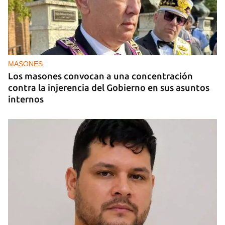
MIAMI
La hija de un diplomático castrista expulsado de
EE UU en 2003 está bajo custodia del ICE
MASONES
Los masones convocan a una concentración
contra la injerencia del Gobierno en sus asuntos
internos