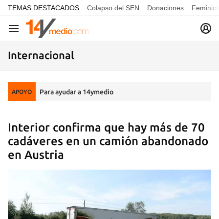
common.go-to-content
TEMAS DESTACADOS
Colapso del SEN
Donaciones
Feminici
Navegación
Internacional
Para ayudar a 14ymedio
APOYO
Interior confirma que hay más de 70
cadáveres en un camión abandonado
en Austria