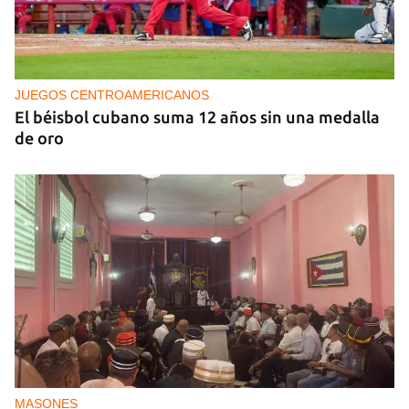
NICARAGUA
EE UU propone a la OEA convocar a los
cancilleres para "tomar medidas" contra las
decisiones de Ortega
JUEGOS CENTROAMERICANOS
El béisbol cubano suma 12 años sin una medalla
de oro
MASONES