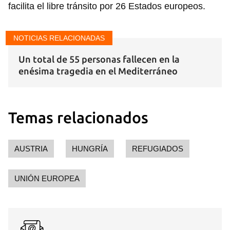
facilita el libre tránsito por 26 Estados europeos.
NOTICIAS RELACIONADAS
Guardar como favorito
Un total de 55 personas fallecen en la
Para poder guardar como favorito, primero has de
iniciar sesión con tu cuenta de 14ymedio.
enésima tragedia en el Mediterráneo
INICIAR SESIÓN
CANCELAR
Temas relacionados
AUSTRIA
HUNGRÍA
REFUGIADOS
UNIÓN EUROPEA