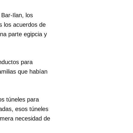
R
Bar-Ilan, los
s los acuerdos de
una parte egipcia y
nductos para
amilias que habían
os túneles para
adas, esos túneles
rimera necesidad de