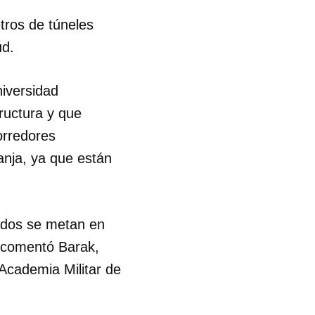
ros de túneles
ud.
iversidad
tructura y que
orredores
anja, ya que están
dados se metan en
, comentó Barak,
 Academia Militar de