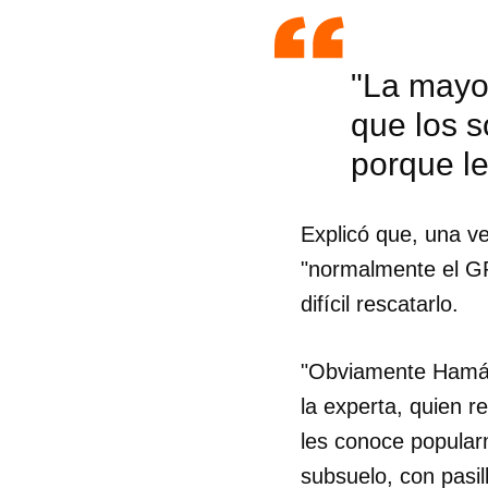
"La mayor
que los s
porque le
Explicó que, una ve
"normalmente el GP
difícil rescatarlo.
"Obviamente Hamás 
la experta, quien 
Guar
les conoce popularm
Para
subsuelo, con pasil
cuen