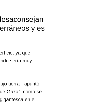
 desaconsejan
erráneos y es
erficie, ya que
erido sería muy
jo tierra", apuntó
o de Gaza", como se
 gigantesca en el
 tu