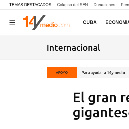
common.go-to-content
TEMAS DESTACADOS
Colapso del SEN
Donaciones
Femi
CUBA
ECONOMÍ
Navegación
Internacional
Para ayudar a 14ymedio
APOYO
El gran r
gigantes