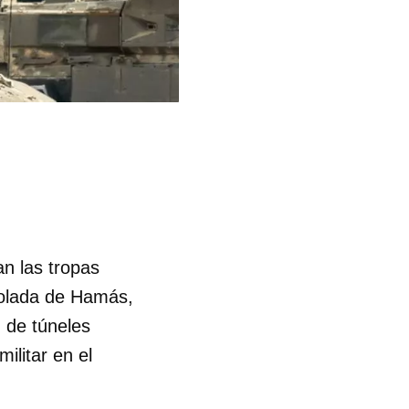
an las tropas
trolada de Hamás,
d de túneles
ilitar en el