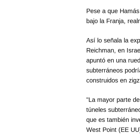
Pese a que Hamás a
bajo la Franja, rea
Así lo señala la e
Reichman, en Israel
apuntó en una rued
subterráneos podrí
construidos en zigz
"La mayor parte de
túneles subterráne
que es también inve
West Point (EE UU