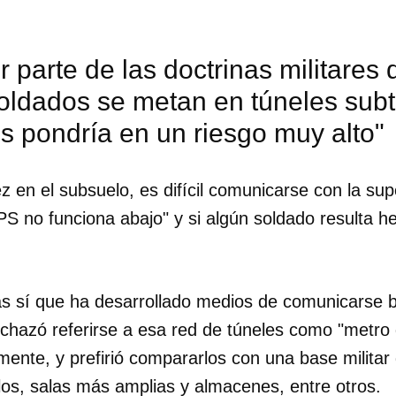
 parte de las doctrinas militares
oldados se metan en túneles subt
s pondría en un riesgo muy alto"
z en el subsuelo, es difícil comunicarse con la sup
S no funciona abajo" y si algún soldado resulta h
sí que ha desarrollado medios de comunicarse ba
rechazó referirse a esa red de túneles como "metr
dar como favorito
ente, y prefirió compararlos con una base militar
 poder guardar como favorito, primero has de iniciar sesión con
los, salas más amplias y almacenes, entre otros.
ta de 14ymedio.