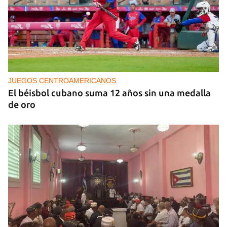
NICARAGUA
EE UU propone a la OEA convocar a los
cancilleres para "tomar medidas" contra las
decisiones de Ortega
JUEGOS CENTROAMERICANOS
El béisbol cubano suma 12 años sin una medalla
de oro