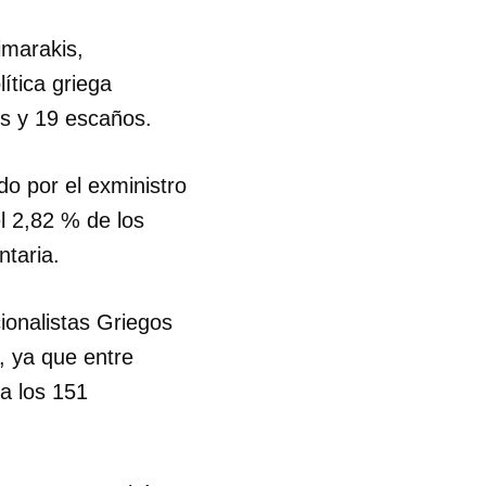
imarakis,
ítica griega
s y 19 escaños.
do por el exministro
l 2,82 % de los
taria.
ionalistas Griegos
, ya que entre
a los 151