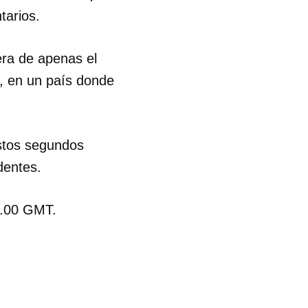
tarios.
era de apenas el
, en un país donde
estos segundos
dentes.
6.00 GMT.