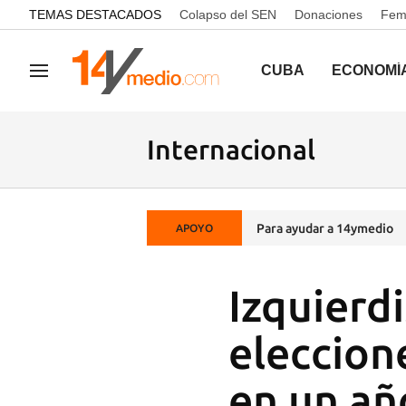
common.go-to-content
TEMAS DESTACADOS
Colapso del SEN
Donaciones
Femi
CUBA
ECONOMÍ
Navegación
Internacional
Para ayudar a 14ymedio
APOYO
Izquierdi
eleccion
en un añ