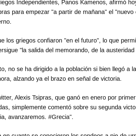
riegos Independientes, Panos Kamenos, afirmó hoy
pras para empezar "a partir de mañana" el "nuevo 
rno.
los griegos confiaron "en el futuro", lo que permit
rsigue "la salida del memorando, de la austeridad
, no se ha dirigido a la población si bien llegó a 
hora, alzando ya el brazo en señal de victoria.
itter, Alexis Tsipras, que ganó en enero por prime
adas, simplemente comentó sobre su segunda victor
dar como favorito
ia, avanzaremos. #Grecia".
 poder guardar como favorito, primero has de iniciar sesión con
ta de 14ymedio.
ra en cuanto se conocieron los sondeos a pie de u