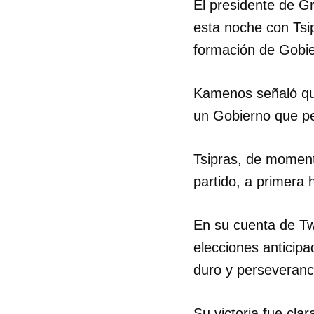
El presidente de G
esta noche con Tsi
formación de Gobie
Kamenos señaló que 
un Gobierno que pe
Tsipras, de momento
partido, a primera 
En su cuenta de Tw
elecciones anticip
Guar
duro y perseveranc
Para
cuen
Su victoria fue cla