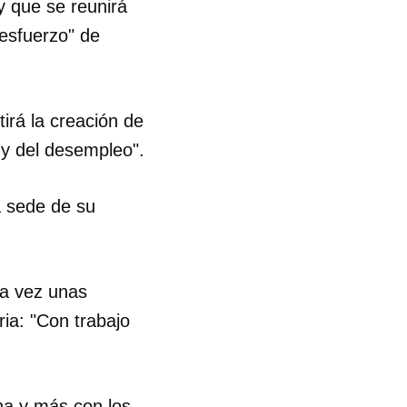
 que se reunirá
esfuerzo" de
irá la creación de
 y del desempleo".
la sede de su
ra vez unas
ia: "Con trabajo
 tu
rna y más con los