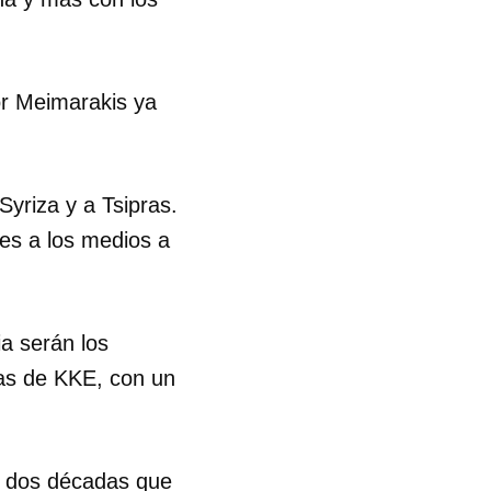
R
or Meimarakis ya
 Syriza y a Tsipras.
nes a los medios a
ia serán los
tas de KKE, con un
e dos décadas que