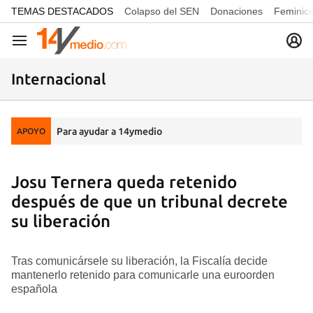
common.go-to-content
TEMAS DESTACADOS
Colapso del SEN
Donaciones
Feminici
Navegación
Internacional
Para ayudar a 14ymedio
APOYO
Josu Ternera queda retenido
después de que un tribunal decrete
su liberación
Tras comunicársele su liberación, la Fiscalía decide
mantenerlo retenido para comunicarle una euroorden
española