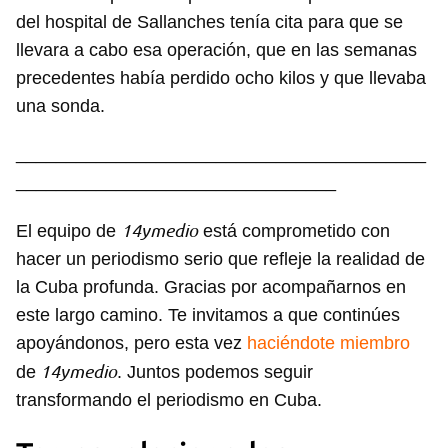
iniciar sesión con tu cuenta de 14ymedio.
del hospital de Sallanches tenía cita para que se
llevara a cabo esa operación, que en las semanas
INICIAR SESIÓN
CANCELAR
precedentes había perdido ocho kilos y que llevaba
una sonda.
_________________________________________
________________________________
14ymedio
El equipo de
está comprometido con
hacer un periodismo serio que refleje la realidad de
la Cuba profunda. Gracias por acompañarnos en
este largo camino. Te invitamos a que continúes
apoyándonos, pero esta vez
haciéndote miembro
14ymedio
de
. Juntos podemos seguir
transformando el periodismo en Cuba.