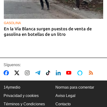
GASOLINA
En la Vía Blanca surgen puestos de venta de
gasolina en botellas de un litro
Síguenos:
14ymedio
Normas para comentar
Privacidad y cookies
Aviso Legal
Premio Literario Lourdes Gil 2026 en Poesía
Términos y Condiciones
Contacto