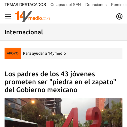
common.go-to-content
TEMAS DESTACADOS
Colapso del SEN
Donaciones
Feminici
Navegación
Internacional
Para ayudar a 14ymedio
APOYO
Los padres de los 43 jóvenes
prometen ser "piedra en el zapato"
del Gobierno mexicano