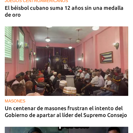
decisiones de Ortega
JUEGOS CENTROAMERICANOS
El béisbol cubano suma 12 años sin una medalla
de oro
MASONES
Un centenar de masones frustran el intento del
Gobierno de apartar al líder del Supremo Consejo