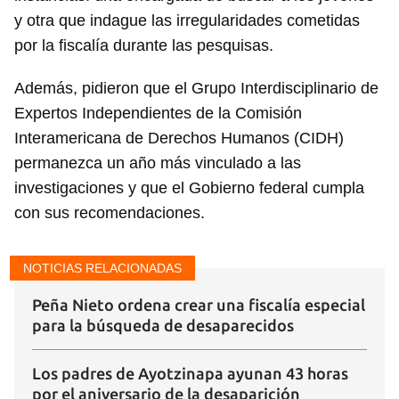
y otra que indague las irregularidades cometidas
por la fiscalía durante las pesquisas.
Además, pidieron que el Grupo Interdisciplinario de
Expertos Independientes de la Comisión
Interamericana de Derechos Humanos (CIDH)
permanezca un año más vinculado a las
investigaciones y que el Gobierno federal cumpla
con sus recomendaciones.
Guardar como favorito
Para poder guardar como favorito, primero has de
NOTICIAS RELACIONADAS
iniciar sesión con tu cuenta de 14ymedio.
Peña Nieto ordena crear una fiscalía especial
INICIAR SESIÓN
CANCELAR
para la búsqueda de desaparecidos
Los padres de Ayotzinapa ayunan 43 horas
por el aniversario de la desaparición