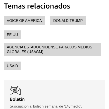
Temas relacionados
Guardar como favorito
Para poder guardar como favorito, primero has de
VOICE OF AMERICA
DONALD TRUMP
iniciar sesión con tu cuenta de 14ymedio.
EE UU
INICIAR SESIÓN
CANCELAR
AGENCIA ESTADOUNIDENSE PARA LOS MEDIOS
GLOBALES (USAGM)
USAID
Boletín
Suscripción al boletín semanal de ‘14ymedio’.