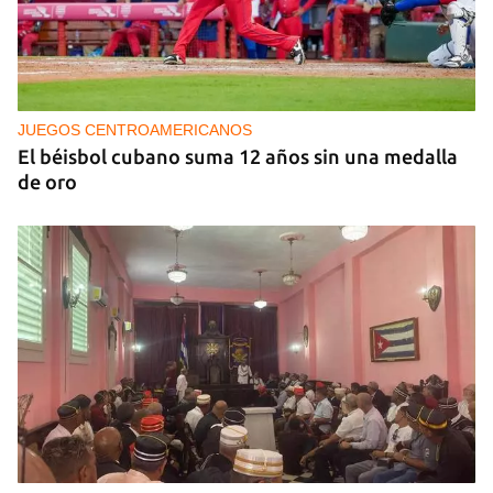
NICARAGUA
EE UU propone a la OEA convocar a los
cancilleres para "tomar medidas" contra las
decisiones de Ortega
JUEGOS CENTROAMERICANOS
El béisbol cubano suma 12 años sin una medalla
de oro