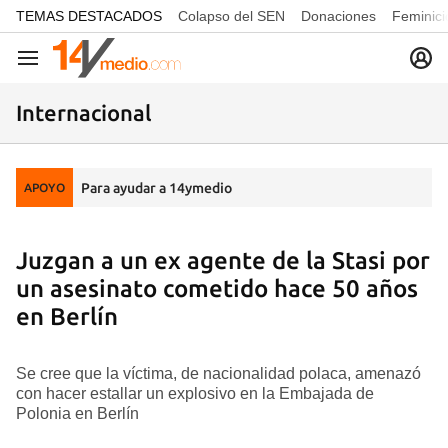
common.go-to-content
TEMAS DESTACADOS
Colapso del SEN
Donaciones
Feminici
Navegación
Internacional
Para ayudar a 14ymedio
APOYO
Juzgan a un ex agente de la Stasi por
un asesinato cometido hace 50 años
en Berlín
Se cree que la víctima, de nacionalidad polaca, amenazó
con hacer estallar un explosivo en la Embajada de
Polonia en Berlín