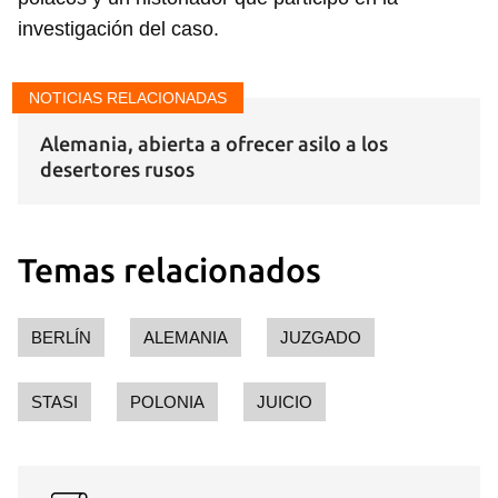
investigación del caso.
Guardar como favorito
NOTICIAS RELACIONADAS
Para poder guardar como favorito, primero has de
Alemania, abierta a ofrecer asilo a los
iniciar sesión con tu cuenta de 14ymedio.
desertores rusos
INICIAR SESIÓN
CANCELAR
Temas relacionados
BERLÍN
ALEMANIA
JUZGADO
STASI
POLONIA
JUICIO