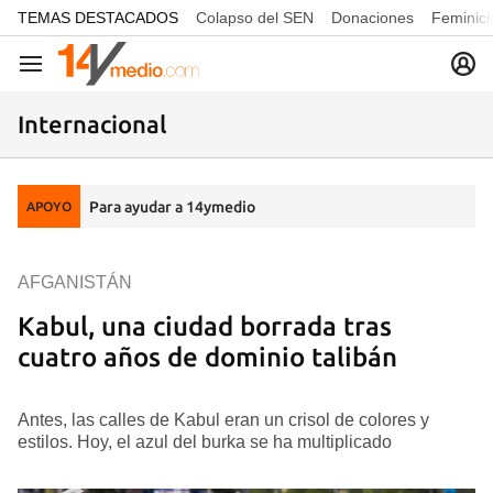
common.go-to-content
TEMAS DESTACADOS
Colapso del SEN
Donaciones
Feminici
Navegación
Internacional
Para ayudar a 14ymedio
APOYO
AFGANISTÁN
Kabul, una ciudad borrada tras
cuatro años de dominio talibán
Antes, las calles de Kabul eran un crisol de colores y
estilos. Hoy, el azul del burka se ha multiplicado