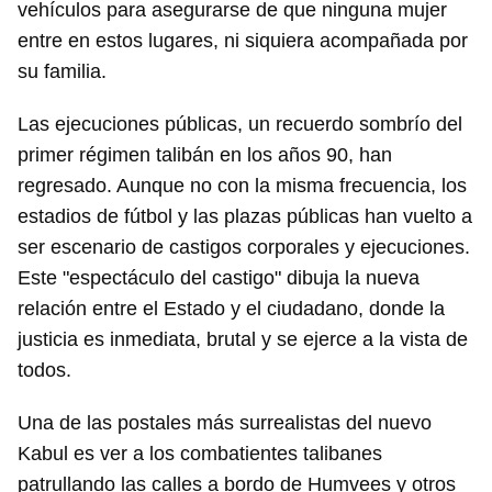
vehículos para asegurarse de que ninguna mujer
entre en estos lugares, ni siquiera acompañada por
su familia.
Las ejecuciones públicas, un recuerdo sombrío del
primer régimen talibán en los años 90, han
regresado. Aunque no con la misma frecuencia, los
estadios de fútbol y las plazas públicas han vuelto a
ser escenario de castigos corporales y ejecuciones.
Este "espectáculo del castigo" dibuja la nueva
relación entre el Estado y el ciudadano, donde la
justicia es inmediata, brutal y se ejerce a la vista de
Guardar como favorito
todos.
Para poder guardar como favorito, primero has de
iniciar sesión con tu cuenta de 14ymedio.
Una de las postales más surrealistas del nuevo
Kabul es ver a los combatientes talibanes
INICIAR SESIÓN
CANCELAR
patrullando las calles a bordo de Humvees y otros