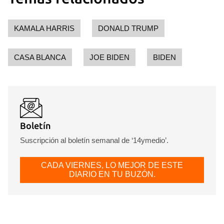
KAMALA HARRIS
DONALD TRUMP
CASA BLANCA
JOE BIDEN
BIDEN
Guardar como favorito
Boletín
Para poder guardar como favorito, primero has de
iniciar sesión con tu cuenta de 14ymedio.
Suscripción al boletín semanal de ‘14ymedio’.
INICIAR SESIÓN
CANCELAR
CADA VIERNES, LO MEJOR DE ESTE
DIARIO EN TU BUZÓN.