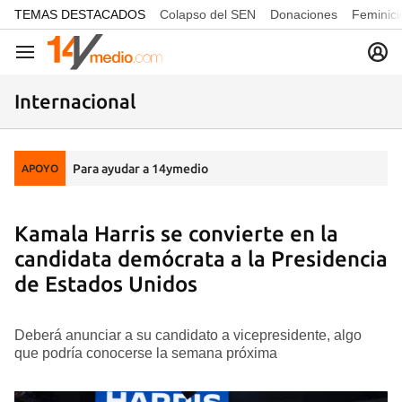
common.go-to-content
TEMAS DESTACADOS
Colapso del SEN
Donaciones
Feminici
Navegación
Internacional
Para ayudar a 14ymedio
APOYO
Kamala Harris se convierte en la
candidata demócrata a la Presidencia
de Estados Unidos
Deberá anunciar a su candidato a vicepresidente, algo
que podría conocerse la semana próxima