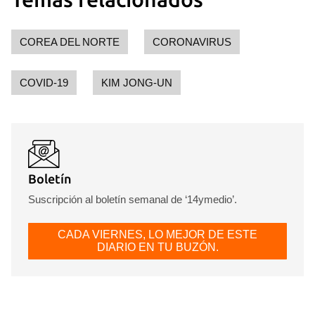
Para poder guardar como favorito, primero has de
iniciar sesión con tu cuenta de 14ymedio.
COREA DEL NORTE
CORONAVIRUS
INICIAR SESIÓN
CANCELAR
COVID-19
KIM JONG-UN
Boletín
Suscripción al boletín semanal de ‘14ymedio’.
CADA VIERNES, LO MEJOR DE ESTE
DIARIO EN TU BUZÓN.