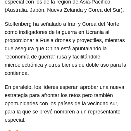
especial con los de la región de Asia-Pacífico
(Australia, Japón, Nueva Zelanda y Corea del Sur).
Stoltenberg ha señalado a Irán y Corea del Norte
como instigadores de la guerra en Ucrania al
proporcionar a Rusia drones y proyectiles, mientras
que asegura que China está apuntalando la
“economía de guerra” rusa y facilitándole
microelectrónica y otros bienes de doble uso para la
contienda.
En paralelo, los líderes esperan aprobar una nueva
estrategia para afrontar los retos pero también
Guardar como favorito
oportunidades con los países de la vecindad sur,
para la que se prevé nombren a un representante
Para poder guardar como favorito, primero has de
iniciar sesión con tu cuenta de 14ymedio.
especial.