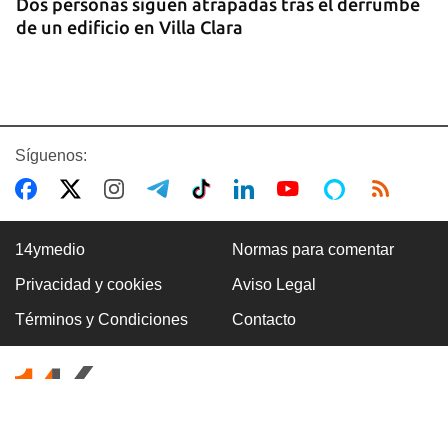
Dos personas siguen atrapadas tras el derrumbe
de un edificio en Villa Clara
Síguenos:
14ymedio
Normas para comentar
Privacidad y cookies
Aviso Legal
FOTO DEL DÍA
Términos y Condiciones
Contacto
Un litro de aceite cuesta ya más de dos salarios
mínimos