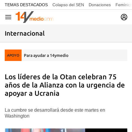
common.go-to-content
TEMAS DESTACADOS
Colapso del SEN
Donaciones
Feminici
Navegación
Internacional
Para ayudar a 14ymedio
APOYO
Los líderes de la Otan celebran 75
años de la Alianza con la urgencia de
apoyar a Ucrania
La cumbre se desarrollará desde este martes en
Washington