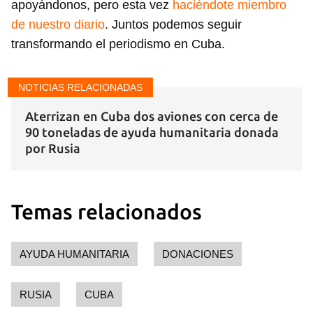
apoyándonos, pero esta vez
haciéndote miembro
de nuestro diario
. Juntos podemos seguir
transformando el periodismo en Cuba.
NOTICIAS RELACIONADAS
Aterrizan en Cuba dos aviones con cerca de
90 toneladas de ayuda humanitaria donada
por Rusia
Temas relacionados
Guardar como favorito
AYUDA HUMANITARIA
DONACIONES
Para poder guardar como favorito, primero has de
iniciar sesión con tu cuenta de 14ymedio.
RUSIA
CUBA
INICIAR SESIÓN
CANCELAR