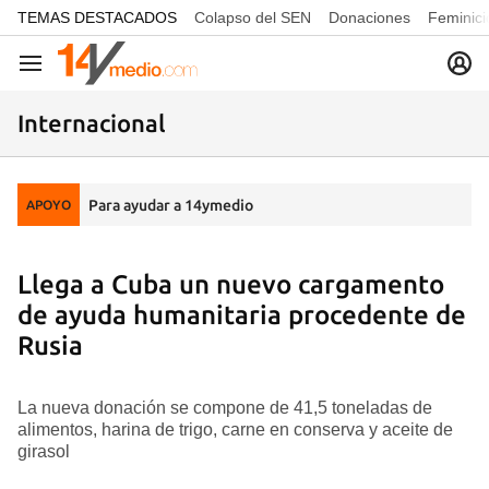
common.go-to-content
TEMAS DESTACADOS
Colapso del SEN
Donaciones
Feminici
Navegación
Internacional
Para ayudar a 14ymedio
APOYO
Llega a Cuba un nuevo cargamento
de ayuda humanitaria procedente de
Rusia
La nueva donación se compone de 41,5 toneladas de
alimentos, harina de trigo, carne en conserva y aceite de
girasol