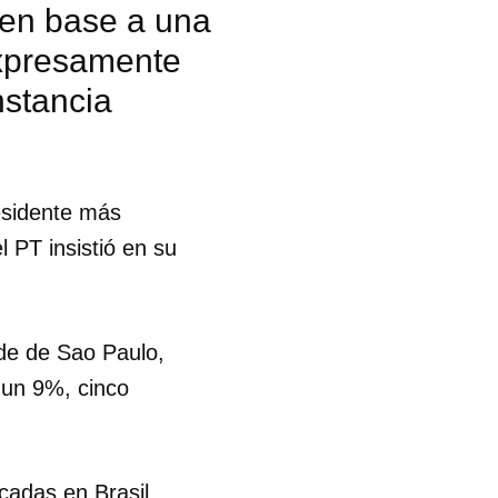
 en base a una
expresamente
stancia
esidente más
l PT insistió en su
lde de Sao Paulo,
 un 9%, cinco
cadas en Brasil,