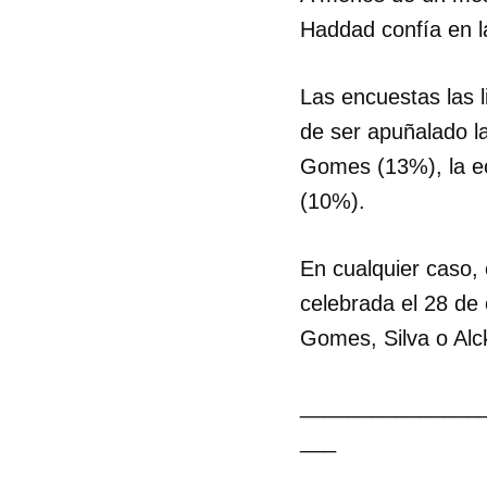
Haddad confía en la
Las encuestas las l
de ser apuñalado la
Gomes (13%), la ec
(10%).
En cualquier caso, 
celebrada el 28 de
Gomes, Silva o Alc
_______________
___