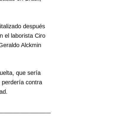
pitalizado después
 el laborista Ciro
 Geraldo Alckmin
uelta, que sería
 perdería contra
ad.
________________