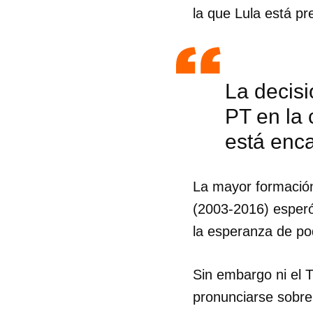
la que Lula está pr
La decisi
PT en la 
está enca
La mayor formación
(2003-2016) esperó
la esperanza de pode
Guar
Sin embargo ni el T
Para
pronunciarse sobre
cuen