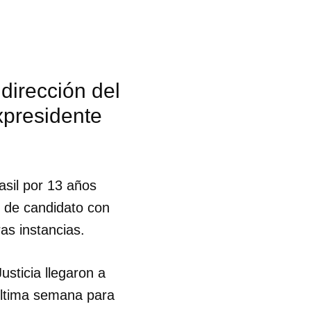
dirección del
xpresidente
asil por 13 años
 de candidato con
ras instancias.
usticia llegaron a
 tu
 última semana para