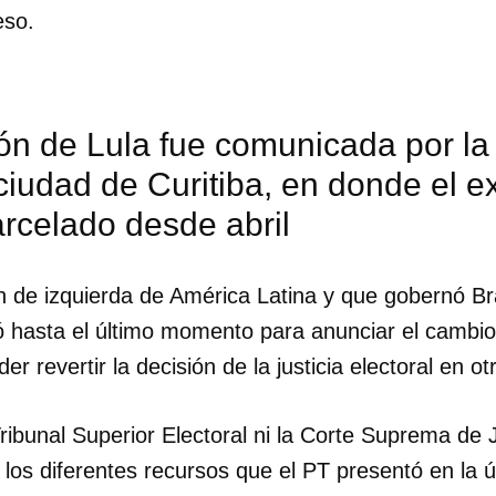
eso.
ón de Lula fue comunicada por la 
ciudad de Curitiba, en donde el e
rcelado desde abril
 de izquierda de América Latina y que gobernó Br
 hasta el último momento para anunciar el cambio
r revertir la decisión de la justicia electoral en ot
dar como favorito
ribunal Superior Electoral ni la Corte Suprema de J
 poder guardar como favorito, primero has de iniciar sesión con
 los diferentes recursos que el PT presentó en la
ta de 14ymedio.