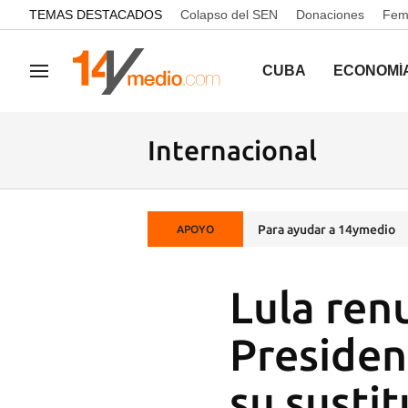
common.go-to-content
TEMAS DESTACADOS
Colapso del SEN
Donaciones
Femi
CUBA
ECONOMÍ
Navegación
Internacional
Para ayudar a 14ymedio
APOYO
Lula renu
Presiden
su susti