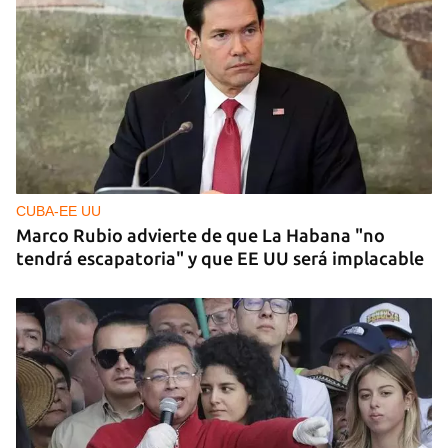
NICARAGUA
EE UU propone a la OEA convocar a los
cancilleres para "tomar medidas" contra las
decisiones de Ortega
CUBA-EE UU
Marco Rubio advierte de que La Habana "no
tendrá escapatoria" y que EE UU será implacable