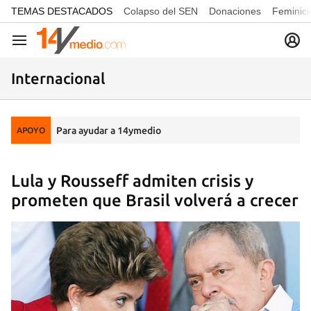
common.go-to-content
TEMAS DESTACADOS
Colapso del SEN
Donaciones
Feminici
Navegación
Internacional
Para ayudar a 14ymedio
APOYO
Lula y Rousseff admiten crisis y
prometen que Brasil volverá a crecer