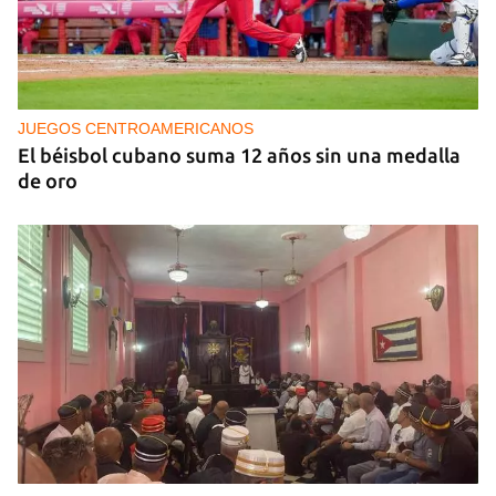
NICARAGUA
EE UU propone a la OEA convocar a los
cancilleres para "tomar medidas" contra las
decisiones de Ortega
JUEGOS CENTROAMERICANOS
El béisbol cubano suma 12 años sin una medalla
de oro