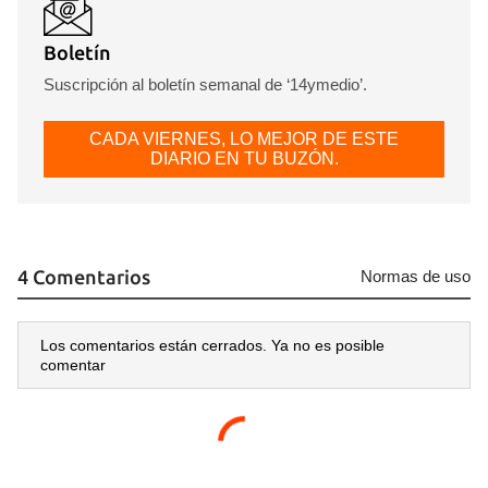
Boletín
Suscripción al boletín semanal de ‘14ymedio’.
CADA VIERNES, LO MEJOR DE ESTE
DIARIO EN TU BUZÓN.
4 Comentarios
Normas de uso
Guardar como favorito
Los comentarios están cerrados. Ya no es posible
comentar
Para poder guardar como favorito, primero has de
iniciar sesión con tu cuenta de 14ymedio.
INICIAR SESIÓN
CANCELAR