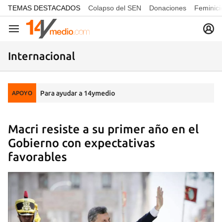
common.go-to-content
TEMAS DESTACADOS
Colapso del SEN
Donaciones
Feminici
Navegación
Internacional
Para ayudar a 14ymedio
APOYO
Macri resiste a su primer año en el
Gobierno con expectativas
favorables