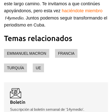
este largo camino. Te invitamos a que continúes
apoyándonos, pero esta vez
haciéndote miembro
14ymedio
. Juntos podemos seguir transformando el
periodismo en Cuba.
Temas relacionados
EMMANUEL MACRON
FRANCIA
TURQUÍA
UE
Guardar como favorito
Para poder guardar como favorito, primero has de
iniciar sesión con tu cuenta de 14ymedio.
INICIAR SESIÓN
CANCELAR
Boletín
Suscripción al boletín semanal de ‘14ymedio’.