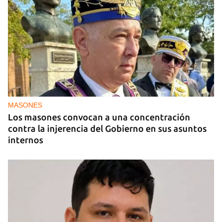
MIAMI
La hija de un diplomático castrista expulsado de
EE UU en 2003 está bajo custodia del ICE
MASONES
Los masones convocan a una concentración
contra la injerencia del Gobierno en sus asuntos
internos