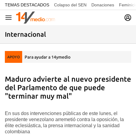
common.go-to-content
TEMAS DESTACADOS
Colapso del SEN
Donaciones
Feminici
Navegación
Internacional
Para ayudar a 14ymedio
APOYO
Maduro advierte al nuevo presidente
del Parlamento de que puede
"terminar muy mal"
En sus dos intervenciones públicas de este lunes, el
presidente venezolano arremetió contra la oposición, la
élite eclesiástica, la prensa internacional y la sanidad
colombiana