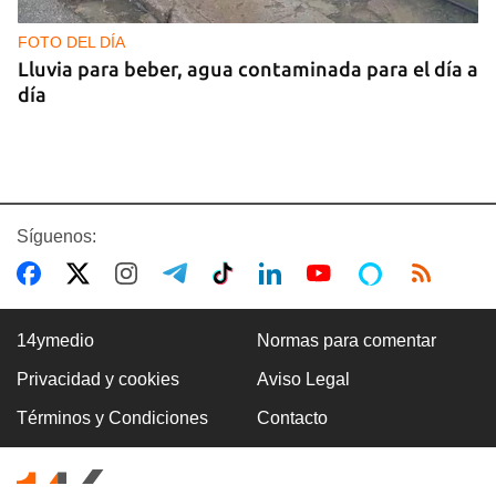
FOTO DEL DÍA
Lluvia para beber, agua contaminada para el día a
día
Síguenos:
14ymedio
Normas para comentar
Privacidad y cookies
Aviso Legal
COMERCIO
Términos y Condiciones
Contacto
La Cuevita, el verdadero mercado mayorista de
Cuba, abastece la economía nacional