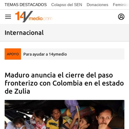
common.go-to-content
TEMAS DESTACADOS
Colapso del SEN
Donaciones
Feminici
Navegación
Internacional
Para ayudar a 14ymedio
APOYO
Maduro anuncia el cierre del paso
fronterizo con Colombia en el estado
de Zulia