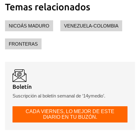
Temas relacionados
NICOÁS MADURO
VENEZUELA-COLOMBIA
FRONTERAS
Guardar como favorito
Para poder guardar como favorito, primero has de
Boletín
iniciar sesión con tu cuenta de 14ymedio.
Suscripción al boletín semanal de ‘14ymedio’.
INICIAR SESIÓN
CANCELAR
CADA VIERNES, LO MEJOR DE ESTE
DIARIO EN TU BUZÓN.