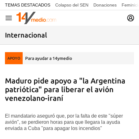
common.go-to-content
TEMAS DESTACADOS
Colapso del SEN
Donaciones
Feminici
Navegación
Internacional
Para ayudar a 14ymedio
APOYO
Maduro pide apoyo a "la Argentina
patriótica" para liberar el avión
venezolano-iraní
El mandatario aseguró que, por la falta de este "súper
avión", se perdieron horas para que llegara la ayuda
enviada a Cuba "para apagar los incendios"