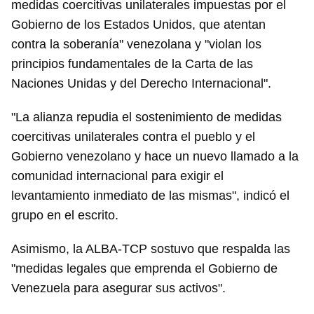
medidas coercitivas unilaterales impuestas por el
Gobierno de los Estados Unidos, que atentan
contra la soberanía" venezolana y "violan los
principios fundamentales de la Carta de las
Naciones Unidas y del Derecho Internacional".
"La alianza repudia el sostenimiento de medidas
coercitivas unilaterales contra el pueblo y el
Gobierno venezolano y hace un nuevo llamado a la
comunidad internacional para exigir el
levantamiento inmediato de las mismas", indicó el
grupo en el escrito.
Guardar como favorito
Para poder guardar como favorito, primero has de
Asimismo, la ALBA-TCP sostuvo que respalda las
iniciar sesión con tu cuenta de 14ymedio.
"medidas legales que emprenda el Gobierno de
Venezuela para asegurar sus activos".
INICIAR SESIÓN
CANCELAR