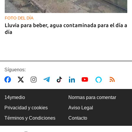
FOTO DEL DÍA
Lluvia para beber, agua contaminada para el día a
día
Síguenos:
14ymedio
Normas para comentar
Privacidad y cookies
Aviso Legal
COMERCIO
Términos y Condiciones
Contacto
La Cuevita, el verdadero mercado mayorista de
Cuba, abastece la economía nacional