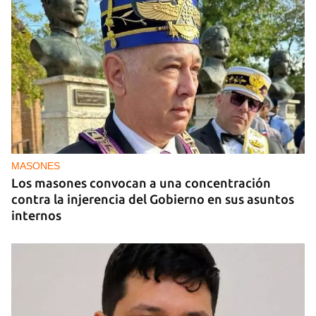
MIAMI
La hija de un diplomático castrista expulsado de
EE UU en 2003 está bajo custodia del ICE
MASONES
Los masones convocan a una concentración
contra la injerencia del Gobierno en sus asuntos
internos