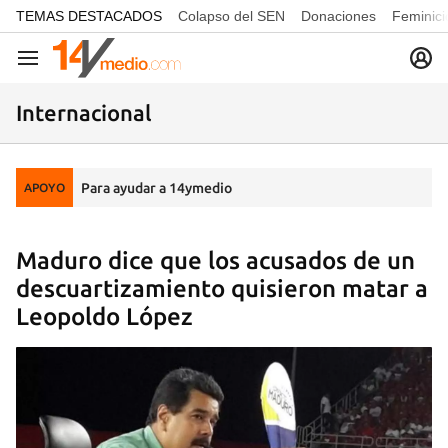
common.go-to-content
TEMAS DESTACADOS
Colapso del SEN
Donaciones
Feminici
Navegación
Internacional
Para ayudar a 14ymedio
APOYO
Maduro dice que los acusados de un
descuartizamiento quisieron matar a
Leopoldo López