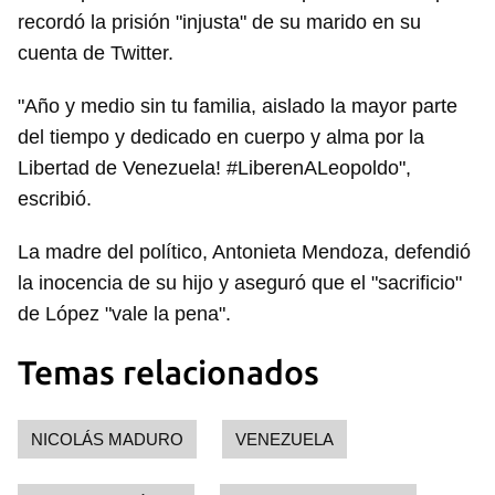
recordó la prisión "injusta" de su marido en su
cuenta de Twitter.
"Año y medio sin tu familia, aislado la mayor parte
del tiempo y dedicado en cuerpo y alma por la
Libertad de Venezuela! #LiberenALeopoldo",
Guardar como favorito
escribió.
Para poder guardar como favorito, primero has de
iniciar sesión con tu cuenta de 14ymedio.
La madre del político, Antonieta Mendoza, defendió
la inocencia de su hijo y aseguró que el "sacrificio"
INICIAR SESIÓN
CANCELAR
de López "vale la pena".
Temas relacionados
NICOLÁS MADURO
VENEZUELA