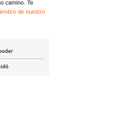
go camino. Te
iembro de nuestro
 poder
aidó