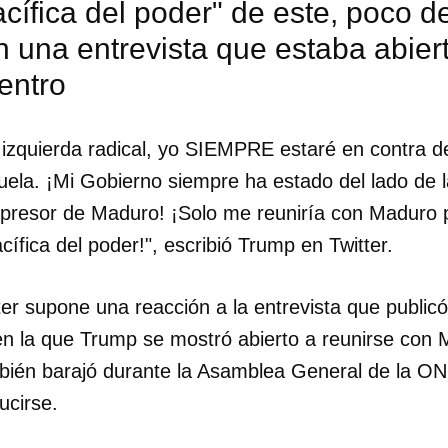
acífica del poder" de este, poco 
n una entrevista que estaba abie
entro
a izquierda radical, yo SIEMPRE estaré en contra d
uela. ¡Mi Gobierno siempre ha estado del lado de
opresor de Maduro! ¡Solo me reuniría con Maduro 
cífica del poder!", escribió Trump en Twitter.
er supone una reacción a la entrevista que public
s en la que Trump se mostró abierto a reunirse con
mbién barajó durante la Asamblea General de la O
dar como favorito
ucirse.
 poder guardar como favorito, primero has de iniciar sesión con
ta de 14ymedio.