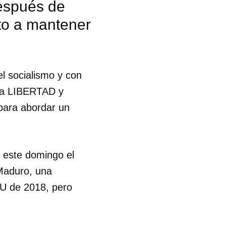
después de
rto a mantener
el socialismo y con
 la LIBERTAD y
para abordar un
ó este domingo el
 Maduro, una
NU de 2018, pero
 tu