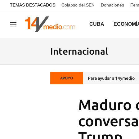
common.go-to-content
TEMAS DESTACADOS
Colapso del SEN
Donaciones
Femi
CUBA
ECONOMÍ
Navegación
Internacional
Para ayudar a 14ymedio
APOYO
Maduro d
conversa
Trump