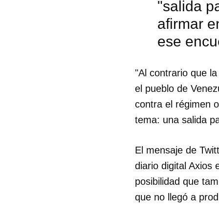
"salida p
afirmar e
ese encu
"Al contrario que l
el pueblo de Venez
contra el régimen 
tema: una salida pa
El mensaje de Twitt
diario digital Axio
posibilidad que ta
Guar
que no llegó a prod
Para
cuen