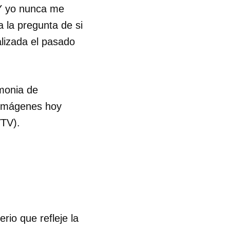
 Y yo nunca me
la pregunta de si
R
alizada el pasado
emonia de
s imágenes hoy
VTV).
io que refleje la