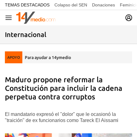
common.go-to-content
TEMAS DESTACADOS
Colapso del SEN
Donaciones
Feminici
Navegación
Internacional
Para ayudar a 14ymedio
APOYO
Maduro propone reformar la
Constitución para incluir la cadena
perpetua contra corruptos
El mandatario expresó el "dolor" que le ocasionó la
"traición" de ex funcionarios como Tareck El Aissami