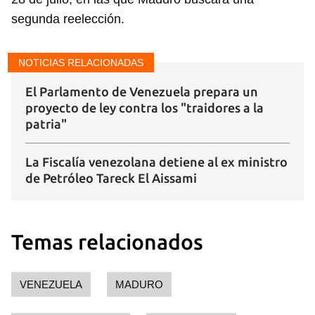
segunda reelección.
NOTICIAS RELACIONADAS
El Parlamento de Venezuela prepara un
proyecto de ley contra los "traidores a la
patria"
La Fiscalía venezolana detiene al ex ministro
de Petróleo Tareck El Aissami
Temas relacionados
Guardar como favorito
VENEZUELA
MADURO
Para poder guardar como favorito, primero has de
iniciar sesión con tu cuenta de 14ymedio.