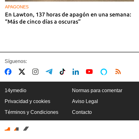
APAGONES
En Lawton, 137 horas de apagón en una semana:
“Más de cinco días a oscuras”
Síguenos:
14ymedio
Normas para comentar
Privacidad y cookies
Aviso Legal
REPRESIÓN
Términos y Condiciones
Contacto
Despliegan a militares en los puntos señalados
por los asaltos a motoristas en Guanabacoa