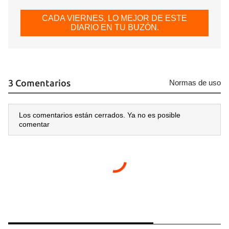
CADA VIERNES, LO MEJOR DE ESTE
DIARIO EN TU BUZÓN.
Guardar como favorito
Para poder guardar como favorito, primero has de
3 Comentarios
Normas de uso
iniciar sesión con tu cuenta de 14ymedio.
INICIAR SESIÓN
CANCELAR
Los comentarios están cerrados. Ya no es posible
comentar