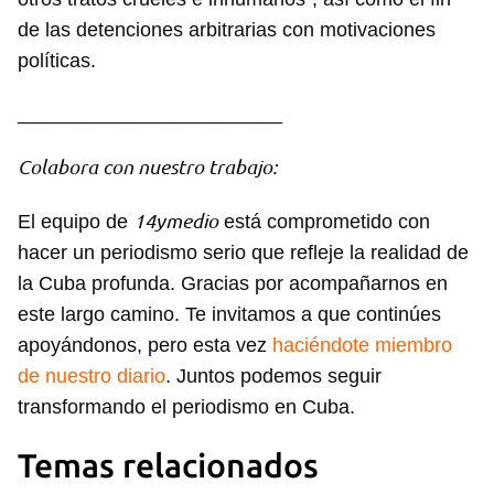
de las detenciones arbitrarias con motivaciones
políticas.
________________________
Colabora con nuestro trabajo:
Guardar como favorito
14ymedio
El equipo de
está comprometido con
Para poder guardar como favorito, primero has de
hacer un periodismo serio que refleje la realidad de
iniciar sesión con tu cuenta de 14ymedio.
la Cuba profunda. Gracias por acompañarnos en
este largo camino. Te invitamos a que continúes
INICIAR SESIÓN
CANCELAR
apoyándonos, pero esta vez
haciéndote miembro
de nuestro diario
. Juntos podemos seguir
transformando el periodismo en Cuba.
Temas relacionados