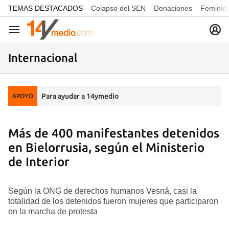
common.go-to-content
TEMAS DESTACADOS
Colapso del SEN
Donaciones
Feminici
Navegación
Internacional
Para ayudar a 14ymedio
APOYO
Más de 400 manifestantes detenidos
en Bielorrusia, según el Ministerio
de Interior
Según la ONG de derechos humanos Vesná, casi la
totalidad de los detenidos fueron mujeres que participaron
en la marcha de protesta