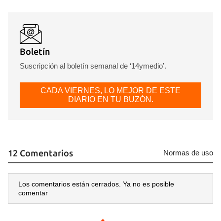
Guardar como favorito
Boletín
Para poder guardar como favorito, primero has de
Suscripción al boletín semanal de ‘14ymedio’.
iniciar sesión con tu cuenta de 14ymedio.
CADA VIERNES, LO MEJOR DE ESTE
INICIAR SESIÓN
CANCELAR
DIARIO EN TU BUZÓN.
12 Comentarios
Normas de uso
Los comentarios están cerrados. Ya no es posible
comentar