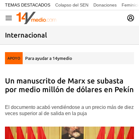
common.go-to-content
TEMAS DESTACADOS
Colapso del SEN
Donaciones
Feminici
Navegación
Internacional
Para ayudar a 14ymedio
APOYO
Un manuscrito de Marx se subasta
por medio millón de dólares en Pekín
El documento acabó vendiéndose a un precio más de diez
veces superior al de salida en la puja