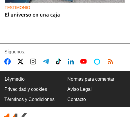
TESTIMONIO
El universo en una caja
Síguenos:
14ymedio
Normas para comentar
Privacidad y cookies
Aviso Legal
BRASIL
Términos y Condiciones
Contacto
El Movimiento Sin Tierra de Brasil dona siete
toneladas de medicamentos a Cuba