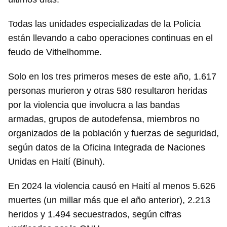
Todas las unidades especializadas de la Policía
están llevando a cabo operaciones continuas en el
feudo de Vithelhomme.
Solo en los tres primeros meses de este año, 1.617
personas murieron y otras 580 resultaron heridas
por la violencia que involucra a las bandas
armadas, grupos de autodefensa, miembros no
organizados de la población y fuerzas de seguridad,
según datos de la Oficina Integrada de Naciones
Unidas en Haití (Binuh).
Guardar como favorito
En 2024 la violencia causó en Haití al menos 5.626
muertes (un millar más que el año anterior), 2.213
Para poder guardar como favorito, primero has de
iniciar sesión con tu cuenta de 14ymedio.
heridos y 1.494 secuestrados, según cifras