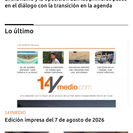
en el diálogo con la transición en la agenda
Lo último
NICARAGUA
EE UU propone a la OEA convocar a los
cancilleres para "tomar medidas" contra las
decisiones de Ortega
14YMEDIO
Edición impresa del 7 de agosto de 2026