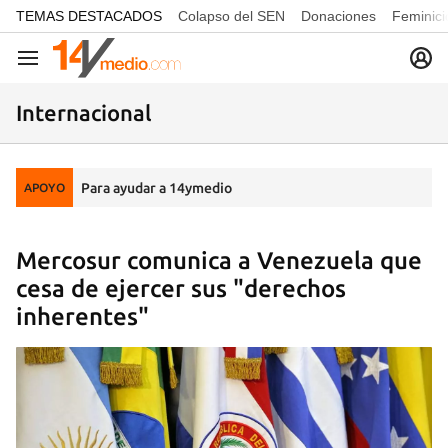
common.go-to-content
TEMAS DESTACADOS
Colapso del SEN
Donaciones
Feminici
Navegación
Internacional
Para ayudar a 14ymedio
APOYO
Mercosur comunica a Venezuela que
cesa de ejercer sus "derechos
inherentes"