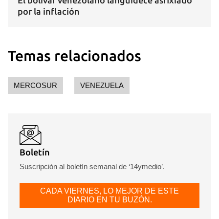
El bolívar venezolano languidece asfixiado
por la inflación
Para poder guardar como favorito, primero has de
iniciar sesión con tu cuenta de 14ymedio.
INICIAR SESIÓN
CANCELAR
Temas relacionados
MERCOSUR
VENEZUELA
Boletín
Suscripción al boletín semanal de ‘14ymedio’.
CADA VIERNES, LO MEJOR DE ESTE
DIARIO EN TU BUZÓN.