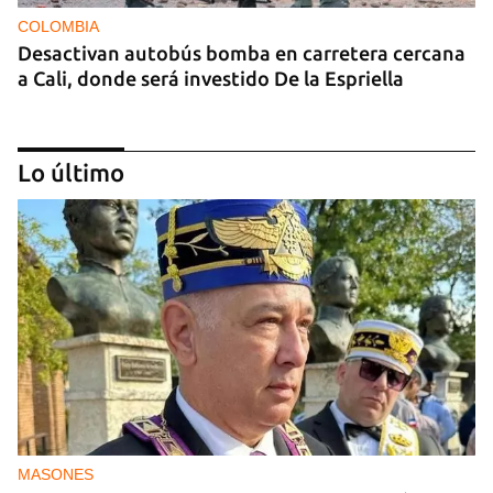
COLOMBIA
Desactivan autobús bomba en carretera cercana
a Cali, donde será investido De la Espriella
Lo último
MIAMI
La hija de un diplomático castrista expulsado de
EE UU en 2003 está bajo custodia del ICE
MASONES