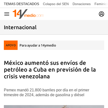
common.go-to-content
TEMAS DESTACADOS
Colapso del SEN
Donaciones
Feminici
Navegación
Internacional
Para ayudar a 14ymedio
APOYO
México aumentó sus envíos de
petróleo a Cuba en previsión de la
crisis venezolana
Pemex mandó 21.800 barriles por día en el primer
trimestre de 2024, además de gasolina y diésel