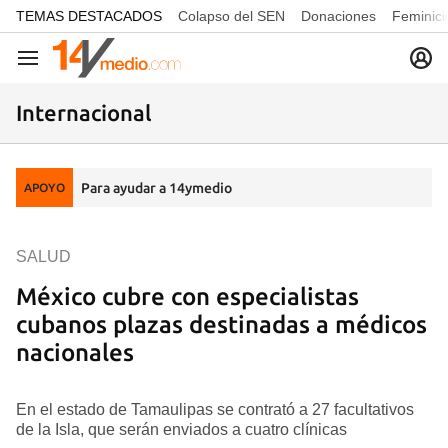
common.go-to-content
TEMAS DESTACADOS
Colapso del SEN
Donaciones
Feminici
Navegación
Internacional
Para ayudar a 14ymedio
APOYO
SALUD
México cubre con especialistas
cubanos plazas destinadas a médicos
nacionales
En el estado de Tamaulipas se contrató a 27 facultativos
de la Isla, que serán enviados a cuatro clínicas