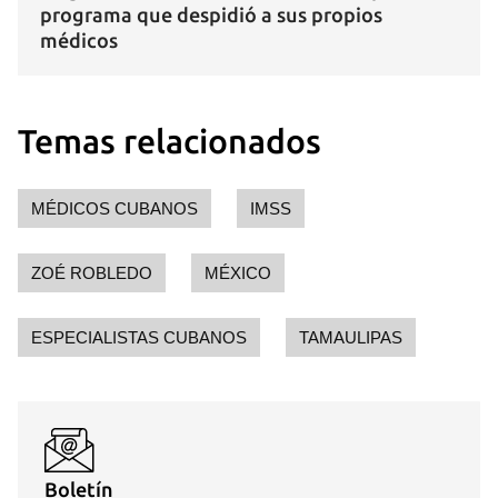
programa que despidió a sus propios
médicos
Guardar como favorito
Para poder guardar como favorito, primero has de
Temas relacionados
iniciar sesión con tu cuenta de 14ymedio.
INICIAR SESIÓN
CANCELAR
MÉDICOS CUBANOS
IMSS
ZOÉ ROBLEDO
MÉXICO
ESPECIALISTAS CUBANOS
TAMAULIPAS
Boletín