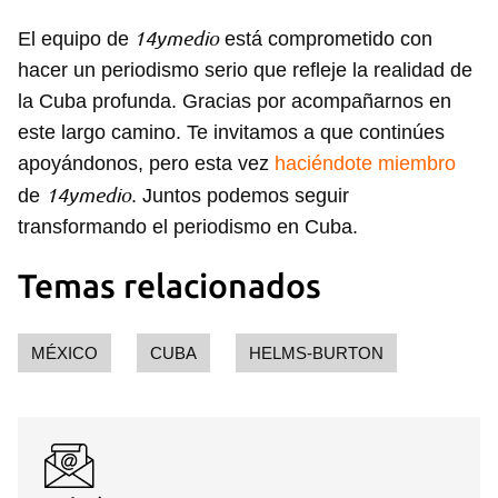
14ymedio
El equipo de
está comprometido con
hacer un periodismo serio que refleje la realidad de
la Cuba profunda. Gracias por acompañarnos en
este largo camino. Te invitamos a que continúes
apoyándonos, pero esta vez
haciéndote miembro
14ymedio
de
. Juntos podemos seguir
transformando el periodismo en Cuba.
Temas relacionados
MÉXICO
CUBA
HELMS-BURTON
Guardar como favorito
Para poder guardar como favorito, primero has de
iniciar sesión con tu cuenta de 14ymedio.
INICIAR SESIÓN
CANCELAR