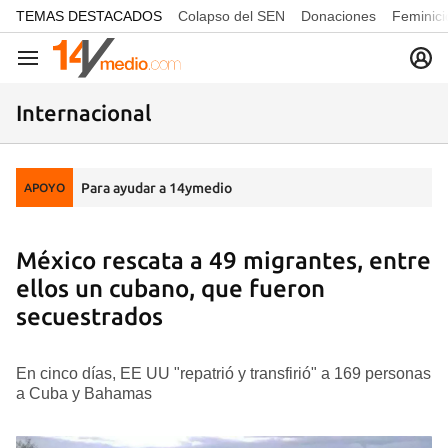
common.go-to-content
TEMAS DESTACADOS
Colapso del SEN
Donaciones
Feminici
Navegación
Internacional
Para ayudar a 14ymedio
APOYO
México rescata a 49 migrantes, entre
ellos un cubano, que fueron
secuestrados
En cinco días, EE UU "repatrió y transfirió" a 169 personas
a Cuba y Bahamas