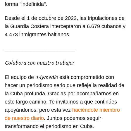
forma "indefinida".
Desde el 1 de octubre de 2022, las tripulaciones de
la Guardia Costera interceptaron a 6.679 cubanos y
4.473 inmigrantes haitianos.
Guardar como favorito
________________________
Para poder guardar como favorito, primero has de
Colabora con nuestro trabajo:
iniciar sesión con tu cuenta de 14ymedio.
14ymedio
El equipo de
está comprometido con
INICIAR SESIÓN
CANCELAR
hacer un periodismo serio que refleje la realidad de
la Cuba profunda. Gracias por acompañarnos en
este largo camino. Te invitamos a que continúes
apoyándonos, pero esta vez
haciéndote miembro
de nuestro diario
. Juntos podemos seguir
transformando el periodismo en Cuba.