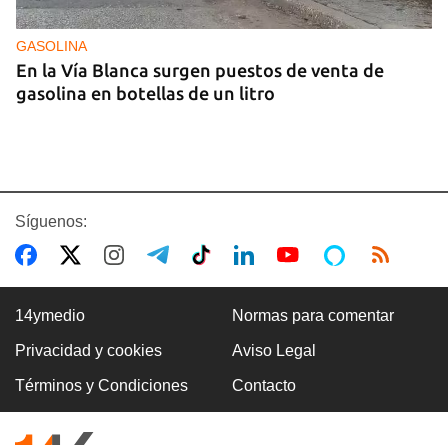
GASOLINA
En la Vía Blanca surgen puestos de venta de
gasolina en botellas de un litro
Síguenos:
14ymedio
Normas para comentar
Privacidad y cookies
Aviso Legal
Premio Literario Lourdes Gil 2026 en Poesía
Términos y Condiciones
Contacto