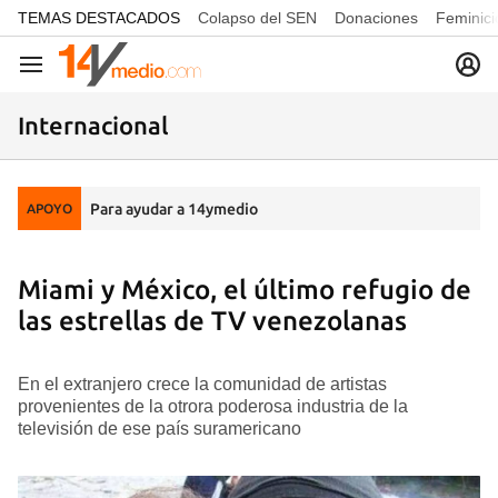
common.go-to-content
TEMAS DESTACADOS
Colapso del SEN
Donaciones
Feminici
Navegación
Internacional
Para ayudar a 14ymedio
APOYO
Miami y México, el último refugio de
las estrellas de TV venezolanas
En el extranjero crece la comunidad de artistas
provenientes de la otrora poderosa industria de la
televisión de ese país suramericano