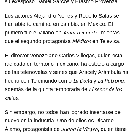
su exesposo Daniel Sarcos y Erasmo Provenza.
Para poder guardar como favorito, primero has de
iniciar sesión con tu cuenta de 14ymedio.
Los actores Alejandro Nones y Rodolfo Salas se
han abierto camino, en cambio, en México. El
INICIAR SESIÓN
CANCELAR
Amar a muerte
primero fue el villano en
, mientas
Médicos
que el segundo protagoniza
en Televisa.
El director venezolano Carlos Villegas, quien está
radicado en territorio mexicano, ha estado a cargo
de las telenovelas y series que Aracely Arámbula ha
La Doña
La Patrona
hecho con Telemundo como
y
,
El señor de los
además de la quinta temporada de
cielos
.
Sin embargo, no todos han logrado insertarse de
nuevo en la industria. Uno de ellos es Ricardo
Juana la Virgen
Álamo, protagonista de
, quien tiene