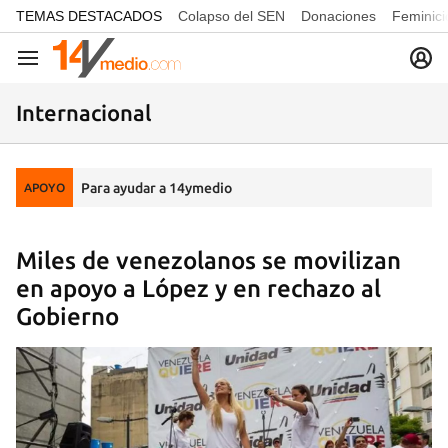
common.go-to-content
TEMAS DESTACADOS
Colapso del SEN
Donaciones
Feminici
Navegación
Internacional
Para ayudar a 14ymedio
APOYO
Miles de venezolanos se movilizan
en apoyo a López y en rechazo al
Gobierno