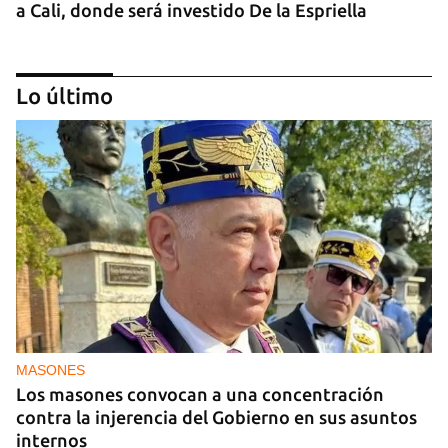
a Cali, donde será investido De la Espriella
Lo último
MIAMI
La hija de un diplomático castrista expulsado de
EE UU en 2003 está bajo custodia del ICE
MASONES
Los masones convocan a una concentración
contra la injerencia del Gobierno en sus asuntos
internos