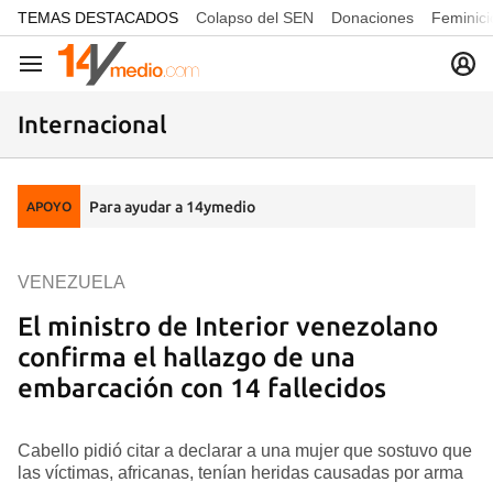
common.go-to-content
TEMAS DESTACADOS
Colapso del SEN
Donaciones
Feminici
Navegación
Internacional
Para ayudar a 14ymedio
APOYO
VENEZUELA
El ministro de Interior venezolano
confirma el hallazgo de una
embarcación con 14 fallecidos
Cabello pidió citar a declarar a una mujer que sostuvo que
las víctimas, africanas, tenían heridas causadas por arma