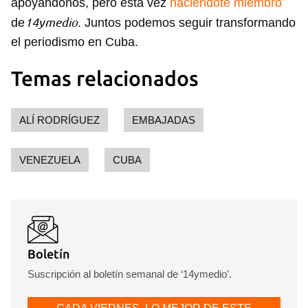
apoyándonos, pero esta vez
haciéndote miembro
14ymedio
de
. Juntos podemos seguir transformando
Guardar como favorito
el periodismo en Cuba.
Para poder guardar como favorito, primero has de
iniciar sesión con tu cuenta de 14ymedio.
Temas relacionados
INICIAR SESIÓN
CANCELAR
ALÍ RODRÍGUEZ
EMBAJADAS
VENEZUELA
CUBA
Boletín
Suscripción al boletín semanal de ‘14ymedio’.