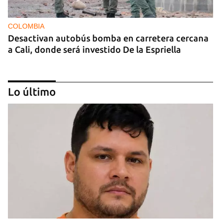
COLOMBIA
Desactivan autobús bomba en carretera cercana
a Cali, donde será investido De la Espriella
Lo último
MIAMI
La hija de un diplomático castrista expulsado de
EE UU en 2003 está bajo custodia del ICE