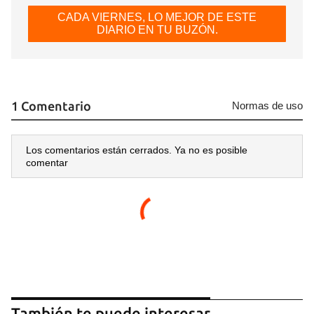
CADA VIERNES, LO MEJOR DE ESTE
DIARIO EN TU BUZÓN.
1 Comentario
Normas de uso
Los comentarios están cerrados. Ya no es posible
comentar
Guardar como favorito
Para poder guardar como favorito, primero has de
iniciar sesión con tu cuenta de 14ymedio.
INICIAR SESIÓN
CANCELAR
También te puede interesar