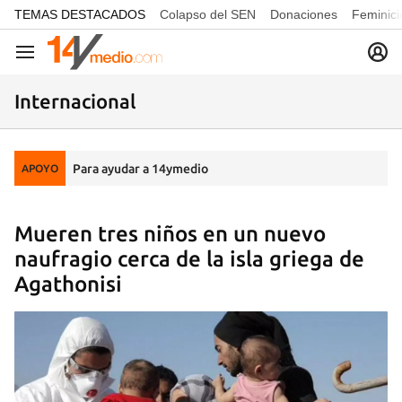
common.go-to-content
TEMAS DESTACADOS
Colapso del SEN
Donaciones
Feminici
Navegación
Internacional
Para ayudar a 14ymedio
APOYO
Mueren tres niños en un nuevo
naufragio cerca de la isla griega de
Agathonisi