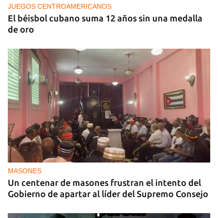
decisiones de Ortega
JUEGOS CENTROAMERICANOS
El béisbol cubano suma 12 años sin una medalla
de oro
MASONES
Un centenar de masones frustran el intento del
Gobierno de apartar al líder del Supremo Consejo