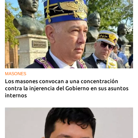
MIAMI
La hija de un diplomático castrista expulsado de
EE UU en 2003 está bajo custodia del ICE
MASONES
Los masones convocan a una concentración
contra la injerencia del Gobierno en sus asuntos
internos