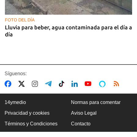
FOTO DEL DÍA
Lluvia para beber, agua contaminada para el día a
día
Síguenos:
14ymedio
Normas para comentar
Privacidad y cookies
Aviso Legal
COMERCIO
Términos y Condiciones
Contacto
La Cuevita, el verdadero mercado mayorista de