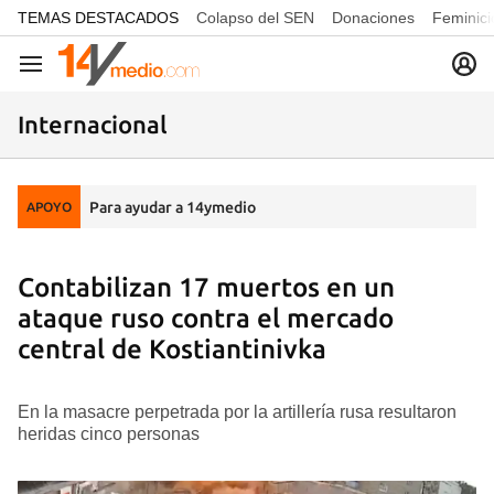
common.go-to-content
TEMAS DESTACADOS
Colapso del SEN
Donaciones
Feminici
Navegación
Internacional
Para ayudar a 14ymedio
APOYO
Contabilizan 17 muertos en un
ataque ruso contra el mercado
central de Kostiantinivka
En la masacre perpetrada por la artillería rusa resultaron
heridas cinco personas