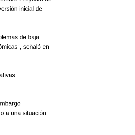
rsión inicial de
oblemas de baja
ómicas", señaló en
ativas
 embargo
o a una situación