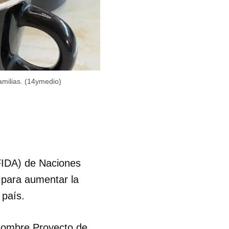
amilias. (14ymedio)
(FIDA) de Naciones
 para aumentar la
 país.
 nombre Proyecto de