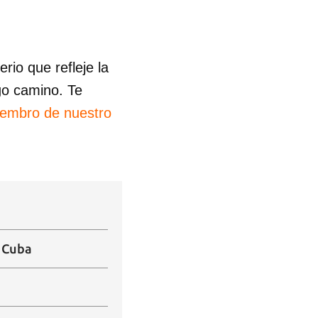
io que refleje la
go camino. Te
iembro de nuestro
n Cuba