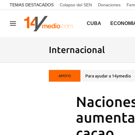
common.go-to-content
TEMAS DESTACADOS
Colapso del SEN
Donaciones
Femi
CUBA
ECONOMÍ
Navegación
Internacional
Para ayudar a 14ymedio
APOYO
Naciones
aumentar
cacao