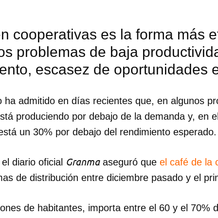
 en cooperativas es la forma más e
os problemas de baja productivida
ento, escasez de oportunidades 
 ha admitido en días recientes que, en algunos pr
está produciendo por debajo de la demanda y, en el
está un 30% por debajo del rendimiento esperado.
Granma
l diario oficial
aseguró que
el café de la 
as de distribución entre diciembre pasado y el pr
dar como favorito
 poder guardar como favorito, primero has de iniciar sesión con
llones de habitantes, importa entre el 60 y el 70% 
ta de 14ymedio.