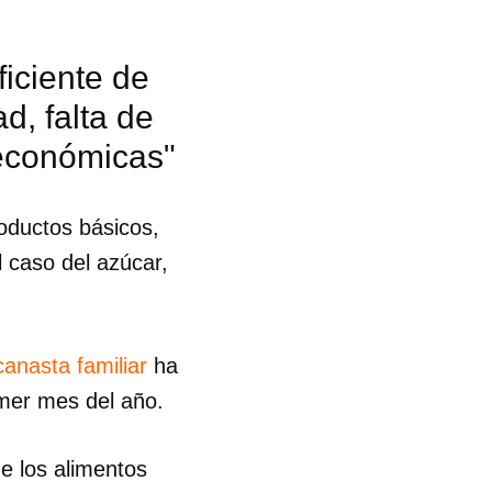
ficiente de
d, falta de
económicas"
oductos básicos,
 caso del azúcar,
canasta familiar
ha
imer mes del año.
 tu
de los alimentos