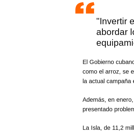
"Invertir
abordar l
equipami
El Gobierno cubano
como el arroz, se 
la actual campaña 
Además, en enero, e
presentado problem
Guar
Para
La Isla, de 11,2 mi
cuen