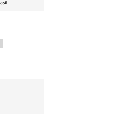
asil
S