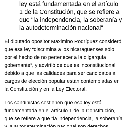
ley está fundamentada en el artículo
1 de la Constitución, que se refiere a
que "la independencia, la soberanía y
Guardar como favorito
la autodeterminación nacional"
Para poder guardar como favorito, primero has de
iniciar sesión con tu cuenta de 14ymedio.
El diputado opositor Maximino Rodríguez consideró
que esa ley "discrimina a los nicaragüenses sólo
INICIAR SESIÓN
CANCELAR
por el hecho de no pertenecer a la oligarquía
gobernante", y advirtió de que es inconstitucional
debido a que las calidades para ser candidatos a
cargos de elección popular están contempladas en
la Constitución y en la Ley Electoral.
Los sandinistas sostienen que esa ley está
fundamentada en el artículo 1 de la Constitución,
que se refiere a que "la independencia, la soberanía
y la autodeterminación nacional son derechos