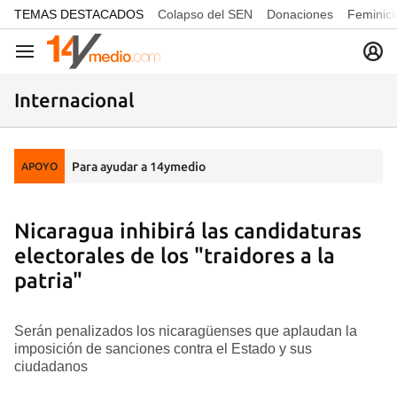
common.go-to-content
TEMAS DESTACADOS
Colapso del SEN
Donaciones
Feminici
Navegación
Internacional
Para ayudar a 14ymedio
APOYO
Nicaragua inhibirá las candidaturas
electorales de los "traidores a la
patria"
Serán penalizados los nicaragüenses que aplaudan la
imposición de sanciones contra el Estado y sus
ciudadanos