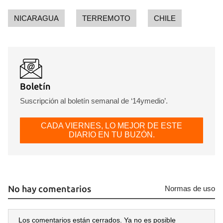
NICARAGUA
TERREMOTO
CHILE
Guardar como favorito
Para poder guardar como favorito, primero has de
iniciar sesión con tu cuenta de 14ymedio.
Boletín
Suscripción al boletín semanal de ‘14ymedio’.
INICIAR SESIÓN
CANCELAR
CADA VIERNES, LO MEJOR DE ESTE
DIARIO EN TU BUZÓN.
No hay comentarios
Normas de uso
Los comentarios están cerrados. Ya no es posible