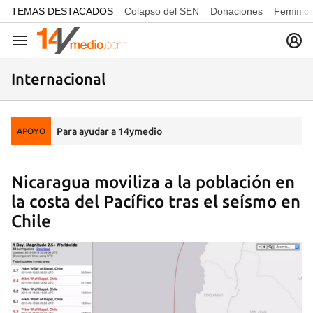
common.go-to-content
TEMAS DESTACADOS
Colapso del SEN
Donaciones
Feminici
Navegación
Internacional
Para ayudar a 14ymedio
APOYO
Nicaragua moviliza a la población en
la costa del Pacífico tras el seísmo en
Chile