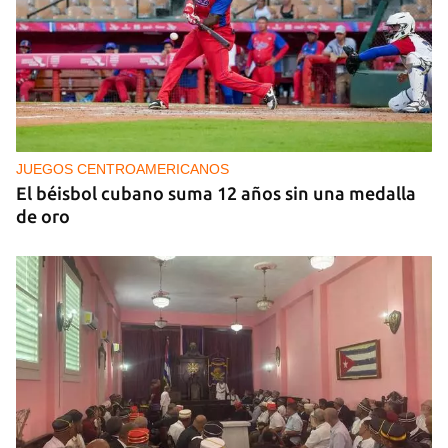
NICARAGUA
EE UU propone a la OEA convocar a los
cancilleres para "tomar medidas" contra las
decisiones de Ortega
JUEGOS CENTROAMERICANOS
El béisbol cubano suma 12 años sin una medalla
de oro