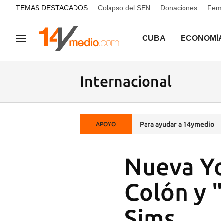
common.go-to-content
TEMAS DESTACADOS
Colapso del SEN
Donaciones
Femi
CUBA
ECONOMÍ
Navegación
Internacional
Para ayudar a 14ymedio
APOYO
Nueva Yo
Colón y 
Sims