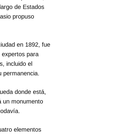
 largo de Estados
Blasio propuso
ciudad en 1892, fue
e expertos para
, incluido el
u permanencia.
 queda donde está,
ará un monumento
todavía.
uatro elementos