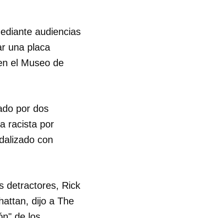
mediante audiencias
ar una placa
 en el Museo de
ado por dos
 racista por
dalizado con
 detractores, Rick
attan, dijo a The
ón" de los