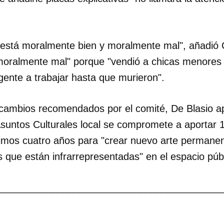
e está moralmente bien y moralmente mal", añadió 
moralmente mal" porque "vendió a chicas menores p
 gente a trabajar hasta que murieron".
cambios recomendados por el comité, De Blasio a
untos Culturales local se compromete a aportar 1
ximos cuatro años para "crear nuevo arte permane
 que están infrarrepresentadas" en el espacio públ
_________________________________________