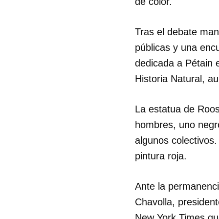
de color.
Tras el debate mant
públicas y una encu
dedicada a Pétain 
Historia Natural, a
La estatua de Roos
hombres, uno negro
algunos colectivos
pintura roja.
Ante la permanenci
Chavolla, presiden
New York Times que 