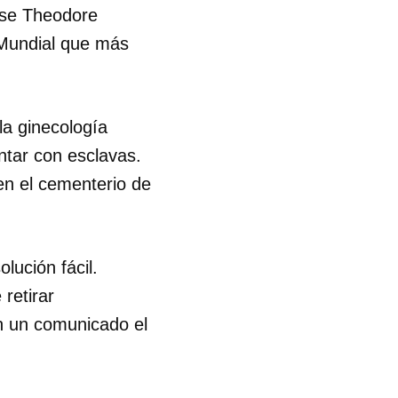
ense Theodore
a Mundial que más
la ginecología
ntar con esclavas.
en el cementerio de
lución fácil.
retirar
n un comunicado el
 tu