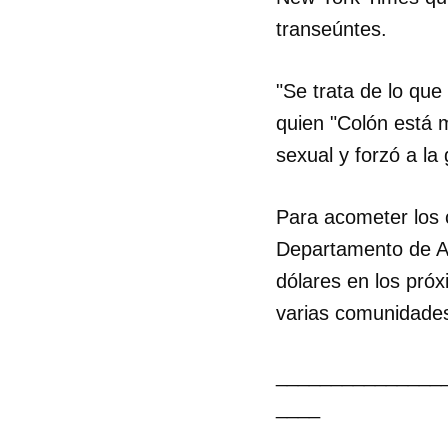
transeúntes.
"Se trata de lo qu
quien "Colón está 
sexual y forzó a la
Para acometer los 
Departamento de As
dólares en los pró
varias comunidades
_______________
____