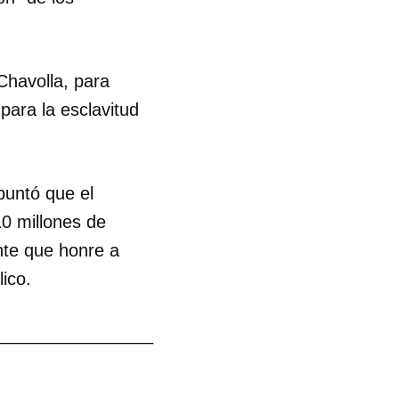
Chavolla, para
ara la esclavitud
puntó que el
0 millones de
nte que honre a
ico.
________________