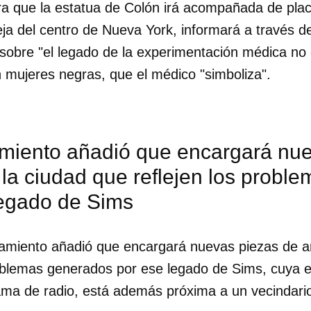
 que la estatua de Colón irá acompañada de placas
eja del centro de Nueva York, informará a través 
INICIAR SESIÓN
CANCELA
" sobre "el legado de la experimentación médica n
 mujeres negras, que el médico "simboliza".
amiento añadió que encargará nu
 la ciudad que reflejen los prob
legado de Sims
amiento añadió que encargará nuevas piezas de ar
roblemas generados por ese legado de Sims, cuya 
ama de radio, está además próxima a un vecindari