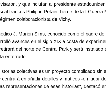
evisaron, y que incluían al presidente estadounid
scal francés Philippe Pétain, héroe de la I Guerr
régimen colaboracionista de Vichy.
médico J. Marion Sims, conocido como el padre de 
rolló avances en el siglo XIX a costa de experime
tirará del norte de Central Park y será instalado 
tá enterrado.
istorias colectivas es un proyecto complicado sin so
centrará en añadir detalles y matices -en lugar de 
as representaciones de esas historias", destacó e
dar como favorito
 poder guardar como favorito, primero has de iniciar sesión con
ta de 14ymedio.