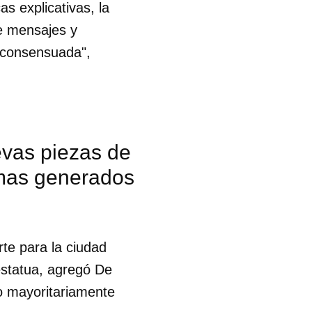
 explicativas, la
de mensajes y
R
o consensuada",
evas piezas de
lemas generados
te para la ciudad
estatua, agregó De
o mayoritariamente