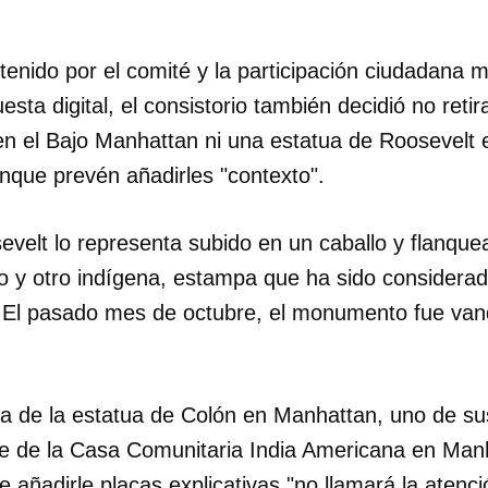
enido por el comité y la participación ciudadana 
esta digital, el consistorio también decidió no retir
en el Bajo Manhattan ni una estatua de Roosevelt
unque prevén añadirles "contexto".
evelt lo representa subido en un caballo y flanque
 y otro indígena, estampa que ha sido considerada
. El pasado mes de octubre, el monumento fue van
a de la estatua de Colón en Manhattan, uno de sus
te de la Casa Comunitaria India Americana en Manh
añadirle placas explicativas "no llamará la atenci