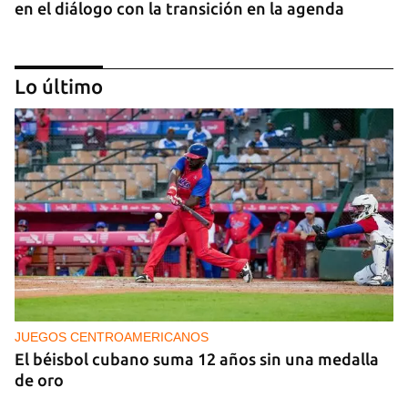
en el diálogo con la transición en la agenda
Lo último
NICARAGUA
EE UU propone a la OEA convocar a los
cancilleres para "tomar medidas" contra las
decisiones de Ortega
JUEGOS CENTROAMERICANOS
El béisbol cubano suma 12 años sin una medalla
de oro