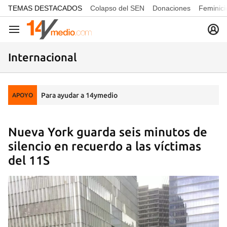
common.go-to-content
TEMAS DESTACADOS
Colapso del SEN
Donaciones
Feminici
Navegación
Internacional
Para ayudar a 14ymedio
APOYO
Nueva York guarda seis minutos de
silencio en recuerdo a las víctimas
del 11S