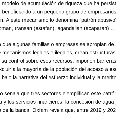
modelo de acumulación de riqueza que ha persist
ue beneficiando a un pequeño grupo de empresarios
INICIAR SESIÓN
CANCELA
ión. A este mecanismo lo denomina "patrón abusivo
toman, transan (estafan), agandallan (acaparan)… y
 que algunas familias o empresas se apropian de 
e mecanismos legales e ilegales, crean estructuras
 su control sobre esos recursos, imponen barreras
luir a la mayoría de la población del acceso a es
a bajo la narrativa del esfuerzo individual y la merit
io señala que tres sectores ejemplifican este patr
 y los servicios financieros, la concesión de agua y
so de la banca, Oxfam revela que, entre 2019 y 202