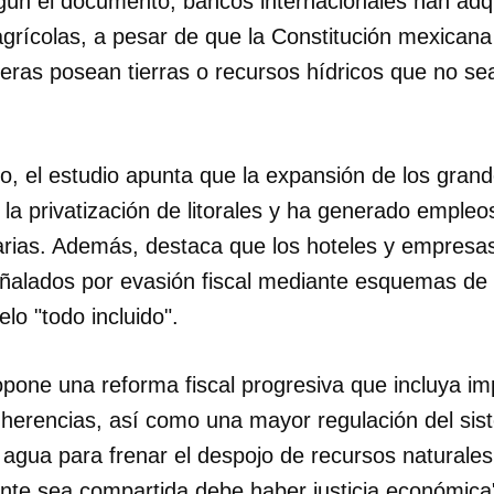
gún el documento, bancos internacionales han adq
agrícolas, a pesar de que la Constitución mexican
cieras posean tierras o recursos hídricos que no s
ico, el estudio apunta que la expansión de los gran
la privatización de litorales y ha generado empleo
arias. Además, destaca que los hoteles y empresas
ñalados por evasión fiscal mediante esquemas de f
lo "todo incluido".
opone una reforma fiscal progresiva que incluya im
 herencias, así como una mayor regulación del sis
agua para frenar el despojo de recursos naturales
nte sea compartida debe haber justicia económica"