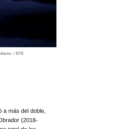
liares.
/
EFE
ó a más del doble,
 Obrador (2018-