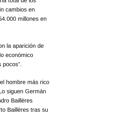
a total de los
sin cambios en
54.000 millones en
on la aparición de
lo económico
s pocos".
el hombre más rico
. Lo siguen Germán
dro Baillères
to Baillères tras su