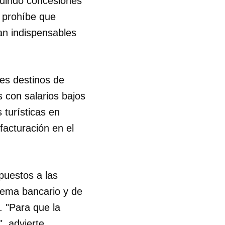
uirido concesiones
a prohíbe que
ean indispensables
des destinos de
s con salarios bajos
 turísticas en
acturación en el
puestos a las
tema bancario y de
. "Para que la
, advierte.