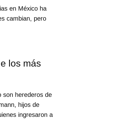
cias en México ha
res cambian, pero
de los más
ho son herederos de
mann, hijos de
ienes ingresaron a
 tu