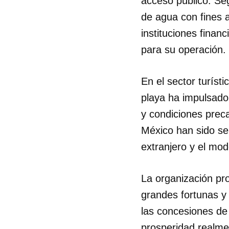
acceso público. Se
de agua con fines 
instituciones finan
para su operación.
En el sector turíst
playa ha impulsado 
y condiciones prec
México han sido se
extranjero y el mode
La organización pr
grandes fortunas y
las concesiones de 
prosperidad realme