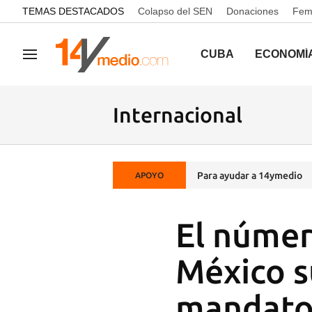
common.go-to-content
TEMAS DESTACADOS
Colapso del SEN
Donaciones
Femi
CUBA
ECONOMÍ
Navegación
Internacional
Para ayudar a 14ymedio
APOYO
El númer
México s
mandato