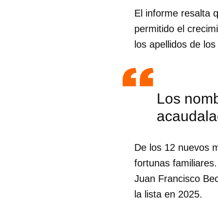
El informe resalta
permitido el crecim
los apellidos de l
Los nomb
acaudala
De los 12 nuevos m
fortunas familiare
Juan Francisco Bec
Guar
la lista en 2025.
Para
cuen