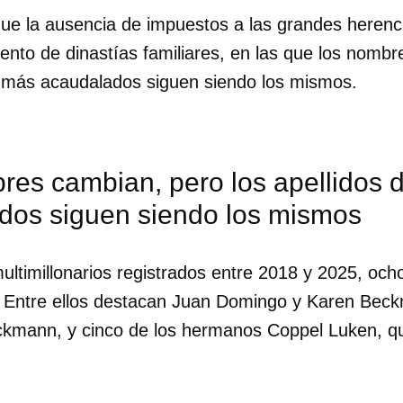
 que la ausencia de impuestos a las grandes heren
iento de dinastías familiares, en las que los nomb
os más acaudalados siguen siendo los mismos.
res cambian, pero los apellidos 
dos siguen siendo los mismos
ultimillonarios registrados entre 2018 y 2025, oc
s. Entre ellos destacan Juan Domingo y Karen Beck
kmann, y cinco de los hermanos Coppel Luken, qu
dar como favorito
 poder guardar como favorito, primero has de iniciar sesión con
ta de 14ymedio.